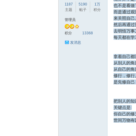
1187
5190
1万
也不是看做
主题
帖子
积分
而是通过观
来关照自己
管理员
然后再通过
去明悟万事
赫
积分
13368
每天都在学
发消息
拿着自己都
从别人的角
从自己的角
修行，修行
是先修自己
论
把别人的知
关键点是:
你自己的修
世间万物有