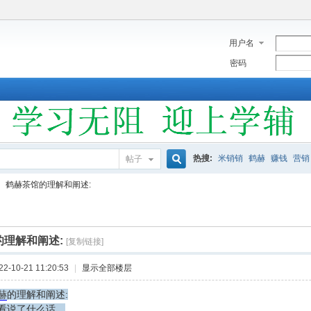
用户名
密码
热搜:
米销销
鹤赫
赚钱
营销
帖子
搜
鹤赫茶馆的理解和阐述:
索
的理解和阐述:
[复制链接]
-10-21 11:20:53
|
显示全部楼层
赫
的理解和阐述:
看说了什么话，