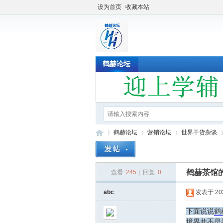
设为首页
收藏本站
鹤赫论坛
鹤赫论坛
营销论坛
世界干货杂谈
鹤赫茶馆
查看:
245
|
回复:
0
鹤
»
›
›
›
abc
发表于 2022
下面说说
鹤
境界并不是