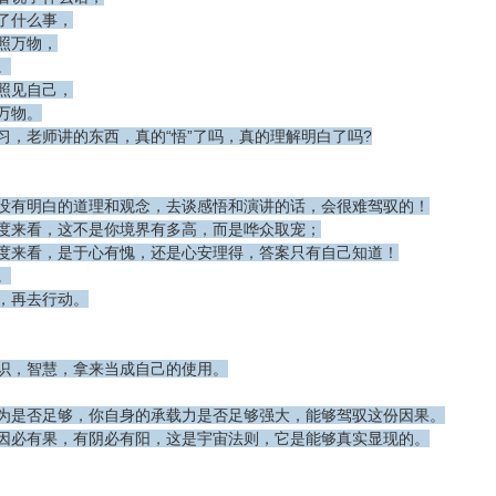
了什么事，
照万物，
。
照见自己，
万物。
习，老师讲的东西，真的“悟”了吗，真的理解明白了吗?
没有明白的道理和观念，去谈感悟和演讲的话，会很难驾驭的！
度来看，这不是你境界有多高，而是哗众取宠；
度来看，是于心有愧，还是心安理得，答案只有自己知道！
。
，再去行动。
识，智慧，拿来当成自己的使用。
为是否足够，你自身的承载力是否足够强大，能够驾驭这份因果。
因必有果，有阴必有阳，这是宇宙法则，它是能够真实显现的。