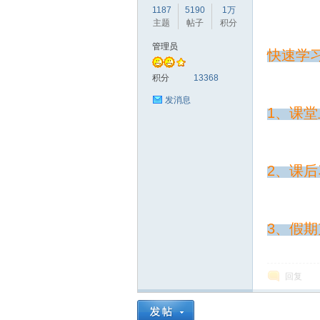
1187
5190
1万
主题
帖子
积分
管理员
快速学
赫
积分
13368
发消息
1、课堂
2、课
论
3、假
回复