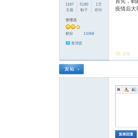
首先，鹤
1187
5190
1万
疫情后大
主题
帖子
积分
管理员
赫
积分
13368
发消息
回复
论
发表回复