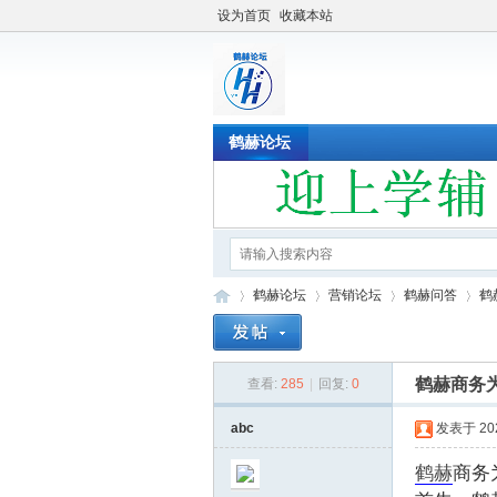
设为首页
收藏本站
鹤赫论坛
鹤赫论坛
营销论坛
鹤赫问答
鹤
鹤赫商务
查看:
285
|
回复:
0
鹤
»
›
›
›
abc
发表于 2022
鹤赫
商务