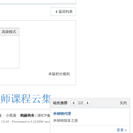
返回列表
高级模式
本版积分规则
站长推荐
1
/2
关闭
米销销代理
版
|
小黑屋
|
鹤赫商务
(
浙ICP备18054110号-1
)
米销销致富之路
 13:40
, Processed in 0.113994 second(s), 22 queries .
查看 »