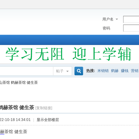
用户名
密码
热搜:
米销销
鹤赫
赚钱
营销
帖子
搜
山茶馆 鹤赫茶馆 健生茶
索
鹤赫茶馆 健生茶
[复制链接]
-10-18 14:34:01
|
显示全部楼层
赫
茶馆 健生茶