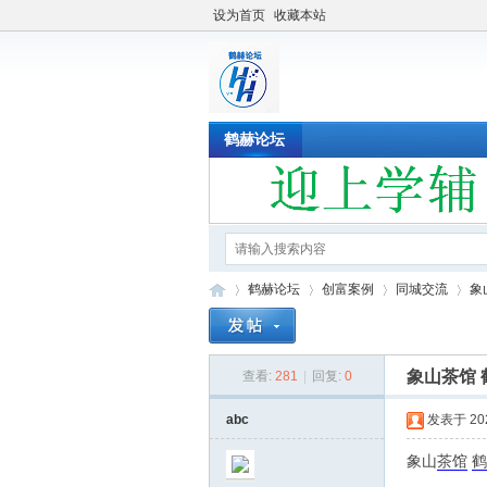
设为首页
收藏本站
鹤赫论坛
鹤赫论坛
创富案例
同城交流
象
象山茶馆 
查看:
281
|
回复:
0
鹤
»
›
›
›
abc
发表于 2022
象山
茶馆
鹤