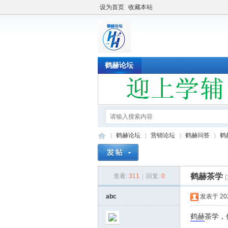
设为首页
收藏本站
鹤赫论坛
鹤赫论坛
营销论坛
鹤赫问答
鹤
鹤赫茶学
查看:
311
|
回复:
0
鹤
»
›
›
›
abc
发表于 2022
鹤赫
茶学，