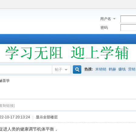
用户名
密码
热搜:
米销销
鹤赫
赚钱
营销
帖子
搜
赫茶学
索
[复制链接]
-10-17 20:13:24
|
显示全部楼层
促进人类的健康调节机体平衡，