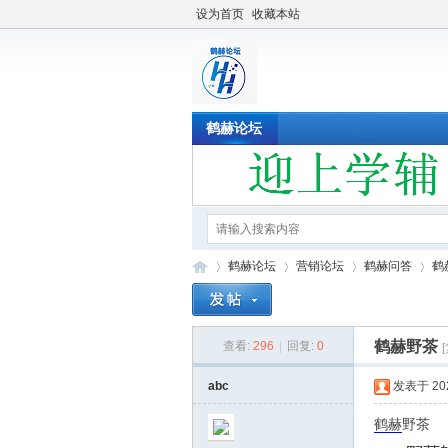
设为首页
收藏本站
鹤赫论坛
鹤赫论坛
营销论坛
鹤赫问答
鹤
鹤赫野茶
查看:
296
|
回复:
0
鹤
»
›
›
›
abc
发表于 2022
鹤赫
野茶