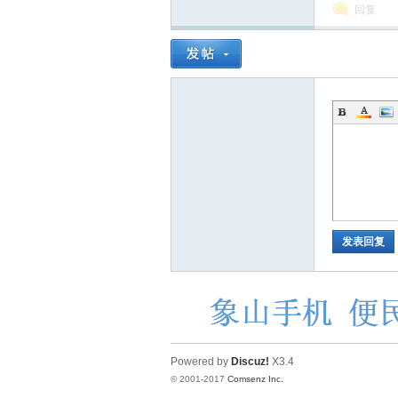
回复
发表回复
Powered by
Discuz!
X3.4
© 2001-2017
Comsenz Inc.