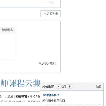
举报
返回列表
高级模式
本版积分规则
站长推荐
2
/2
关闭
米销销小程序
版
|
小黑屋
|
鹤赫商务
(
浙ICP备18054110号-1
)
米销销小程序入口
 15:51
, Processed in 0.149560 second(s), 22 queries .