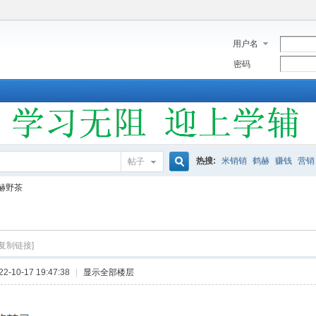
用户名
密码
热搜:
米销销
鹤赫
赚钱
营销
帖子
搜
赫野茶
索
[复制链接]
-10-17 19:47:38
|
显示全部楼层