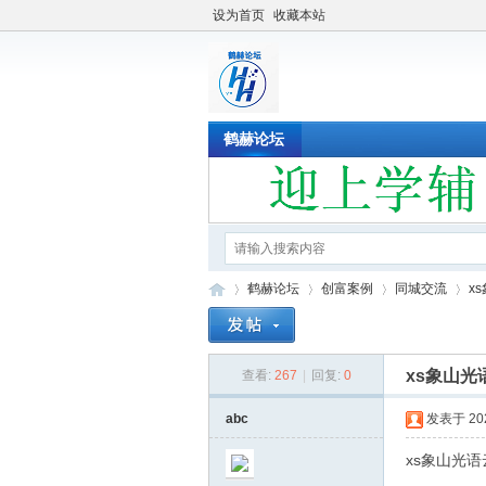
设为首页
收藏本站
鹤赫论坛
鹤赫论坛
创富案例
同城交流
x
xs象山光
查看:
267
|
回复:
0
鹤
»
›
›
›
abc
发表于 2022
xs象山光