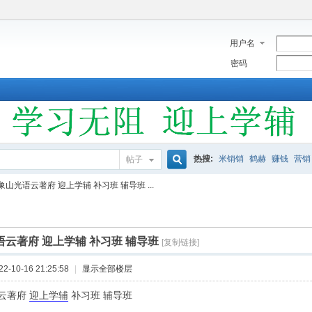
用户名
密码
热搜:
米销销
鹤赫
赚钱
营销
帖子
搜
s象山光语云著府 迎上学辅 补习班 辅导班 ...
索
语云著府 迎上学辅 补习班 辅导班
[复制链接]
-10-16 21:25:58
|
显示全部楼层
语云著府
迎上学辅
补习班 辅导班