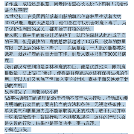
多作业，成绩还是很差。周老师语重心长地说:“小鹤啊！我给你
讲个故事吧”
20世纪初，在美国西部落基山脉的凯巴伯森林里生活着大约
4000只鹿。鹿的天敌是狼，他们总在寻找机会对鹿下毒手。为
了保护住周围的居民，都开始了打狼的运动。
后来呢，森林里的狼被赶尽杀绝了，凯巴伯森林从此也成了鹿
的王国。但是很快的，鹿的总数就超过了10万只。牧草的数量
有限，加上鹿的体质下降了，，疾病蔓延，一大批的鹿都冻死
饿死。就这样鹿的数量大量下降。到后来森林只剩下8000只病
鹿。
我们都没有想到狼是森林和鹿的功臣。他是优胜劣汰，限制鹿
群数量，防止“鹿口”爆炸，使得鹿群奔跑跳跃还有保持生机的作
用。所以人们又实施了“引狼入室”的计划。森林里面又焕发了勃
勃的生机。
故事讲完了，周老师说小鹤
“故事告诉我们的道理是:敢于行动不等于成功行动，行动成功要
有明确的行动目的，要有恰当的方法和条件，无视这些条件，
单凭勇气和胆量努力是不能够取得真正的成功，敢于行动并非
一味地冒险蛮干，盲目行动而不顾客观规律，这样的行动只会
是失败的行动，结果也是事倍功半，事与愿违。”
小鹤点点头。