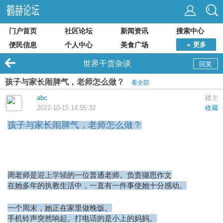
门户首页
社区论坛
新闻资讯
搜索中心
便民信息
个人中心
美食广场
更多
世界干货杂谈
回复
孩子与家长闹脾气，老师怎么做？
看全部
abc
楼主
2022-10-15 14:55:32
收藏
孩子与家长闹脾气，老师怎么做？
周老师是
迎上学辅
的一位普通老师。负责撷思作文
在她多年的执教生活中，一直有一件事使她十分感动。
一个周末，她正在家里做晚饭。
手机铃声突然响起。打电话的是小上的妈妈。