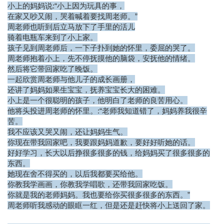
小上的妈妈说:“小上因为玩具的事，
在家又吵又闹，哭着喊着要找周老师。”
周老师也听到后立马放下了手里的活儿
骑着电瓶车来到了小上家。
孩子见到周老师后，一下子扑到她的怀里，委屈的哭了。
周老师抱着小上，先不停抚摸他的脑袋，安抚他的情绪。
然后将它带回家吃了晚饭。
一起欣赏周老师与他儿子的成长画册，
还讲了妈妈如果生宝宝，抚养宝宝长大的困难。
小上是一个很聪明的孩子，他明白了老师的良苦用心。
他将头投进周老师的怀里。:“老师我知道错了，妈妈养我很辛
苦。
我不应该又哭又闹，还让妈妈生气。
你现在带我回家吧，我要跟妈妈道歉，要好好听她的话。
好好学习，长大以后挣很多很多的钱，给妈妈买了很多很多的
东西。
她现在舍不得买的，以后我都要买给他。
你教我学画画，你教我学唱歌，还带我回家吃饭。
你就是我的老师妈妈。我也要给你买很多很多的东西。”
周老师听我感动的眼眶一红，但是还是赶快将小上送回了家。