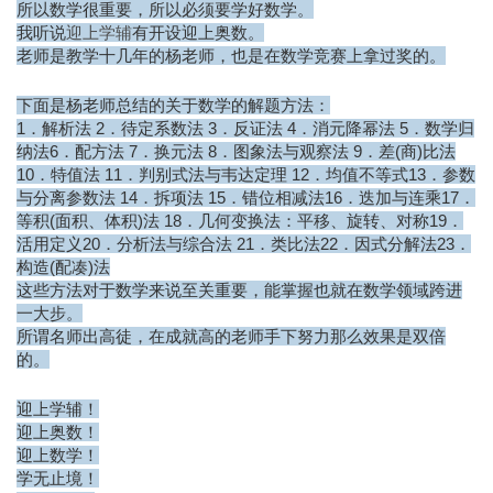
所以数学很重要，所以必须要学好数学。
我听说
迎上学辅
有开设迎上奥数。
老师是教学十几年的杨老师，也是在数学竞赛上拿过奖的。
下面是杨老师总结的关于数学的解题方法：
1．解析法 2．待定系数法 3．反证法 4．消元降幂法 5．数学归
纳法6．配方法 7．换元法 8．图象法与观察法 9．差(商)比法
10．特值法 11．判别式法与韦达定理 12．均值不等式13．参数
与分离参数法 14．拆项法 15．错位相减法16．迭加与连乘17．
等积(面积、体积)法 18．几何变换法：平移、旋转、对称19．
活用定义20．分析法与综合法 21．类比法22．因式分解法23．
构造(配凑)法
这些方法对于数学来说至关重要，能掌握也就在数学领域跨进
一大步。
所谓名师出高徒，在成就高的老师手下努力那么效果是双倍
的。
迎上学辅！
迎上奥数！
迎上数学！
学无止境！