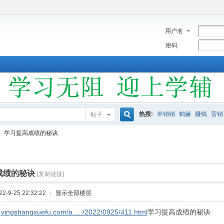
用户名
密码
热搜:
米销销
鹤赫
赚钱
营销
帖子
搜
学习提高成绩的秘诀
索
成绩的秘诀
[复制链接]
-9-25 22:32:22
|
显示全部楼层
.yingshangxuefu.com/a ... /2022/0925/411.html
学习提高成绩的秘诀