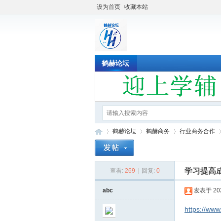
设为首页
收藏本站
鹤赫论坛
鹤赫论坛
鹤赫商务
行业商务合作
学习提高
查看:
269
|
回复:
0
鹤
»
›
›
›
abc
发表于 2022
https://www