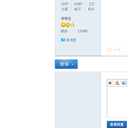
1187
5190
1万
主题
帖子
积分
管理员
赫
积分
13368
发消息
回复
论
发表回复