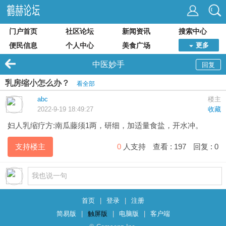
门户首页
社区论坛
新闻资讯
搜索中心
便民信息
个人中心
美食广场
更多
中医妙手
回复
乳房缩小怎么办？
看全部
abc
楼主
2022-9-19 18:49:27
收藏
妇人乳缩疗方:南瓜藤须1两，研细，加适量食盐，开水冲。
支持楼主
0
人支持
查看 :
197
回复 :
0
首页
|
登录
|
注册
简易版
|
触屏版
|
电脑版
|
客户端