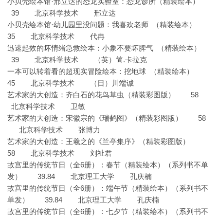
·邢立达的恐龙实验室：恐龙诊所（精装绘本）
小贝壳绘本馆
39 北京科学技术 邢立达
·幼儿园里没问题：我喜欢老师 （精装绘本）
小贝壳绘本馆
35 北京科学技术 代冉
迅速起效的坏情绪急救绘本：小象不要坏脾气
（精装绘本）
39 北京科学技术
.
（英）简
卡拉克
一本可以转着看的超现实冒险绘本：挖地球
（精装绘本）
45 北京科学技术 （日）川端诚
艺术家的大创造：齐白石的花鸟草虫（精装彩图版） 58
北京科学技术 卫敏
艺术家的大创造：宋徽宗的《瑞鹤图》（精装彩图版） 58
北京科学技术 张博力
艺术家的大创造：王羲之的《兰亭集序》（精装彩图版）
58 北京科学技术 刘祉君
6
故宫里的传统节日（全
册）：春节（精装绘本）（系列书不单
39.84 北京理工大学 孔庆楠
发）
6
故宫里的传统节日（全
册）：端午节（精装绘本）（系列书不
39.84 北京理工大学 孔庆楠
单发）
6
故宫里的传统节日（全
册）：七夕节（精装绘本）（系列书不