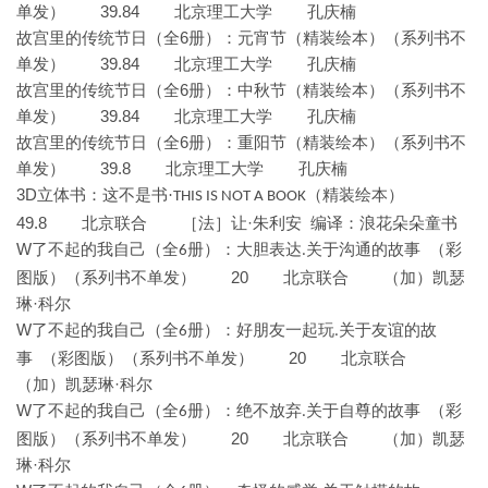
39.84 北京理工大学 孔庆楠
单发）
6
故宫里的传统节日（全
册）：元宵节（精装绘本）（系列书不
39.84 北京理工大学 孔庆楠
单发）
6
故宫里的传统节日（全
册）：中秋节（精装绘本）（系列书不
39.84 北京理工大学 孔庆楠
单发）
6
故宫里的传统节日（全
册）：重阳节（精装绘本）（系列书不
39.8 北京理工大学 孔庆楠
单发）
3D
立体书：这不是书·
（精装绘本）
THIS IS NOT A BOOK
49.8 北京联合
·朱利安 编译：浪花朵朵童书
［法］让
W
了不起的我自己（全
册）：大胆表达
关于沟通的故事 （彩
6
.
20 北京联合
图版）（系列书不单发）
（加）凯瑟
·科尔
琳
W
了不起的我自己（全
册）：好朋友一起玩
关于友谊的故
6
.
20 北京联合
事 （彩图版）（系列书不单发）
·科尔
（加）凯瑟琳
W
了不起的我自己（全
册）：绝不放弃
关于自尊的故事 （彩
6
.
20 北京联合
图版）（系列书不单发）
（加）凯瑟
·科尔
琳