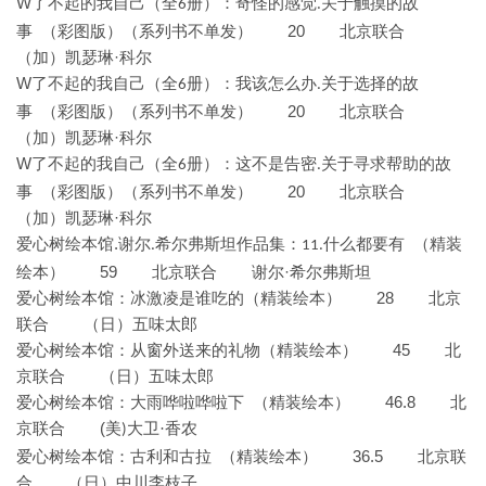
W
了不起的我自己（全
册）：奇怪的感觉
关于触摸的故
6
.
20 北京联合
事 （彩图版）（系列书不单发）
·科尔
（加）凯瑟琳
W
了不起的我自己（全
册）：我该怎么办
关于选择的故
6
.
20 北京联合
事 （彩图版）（系列书不单发）
·科尔
（加）凯瑟琳
W
了不起的我自己（全
册）：这不是告密
关于寻求帮助的故
6
.
20 北京联合
事 （彩图版）（系列书不单发）
·科尔
（加）凯瑟琳
.
爱心树绘本馆
谢尔
希尔弗斯坦作品集：
什么都要有 （精装
.
11.
59 北京联合
·希尔弗斯坦
绘本）
谢尔
爱心树绘本馆：冰激凌是谁吃的（精装绘本） 28 北京
联合
（日）五味太郎
爱心树绘本馆：从窗外送来的礼物（精装绘本） 45 北
京联合 （日）五味太郎
46.8 北
爱心树绘本馆：大雨哗啦哗啦下
（精装绘本）
京联合 (
美
大卫·香农
)
36.5 北京联
爱心树绘本馆：古利和古拉
（精装绘本）
合 （日）中川李枝子