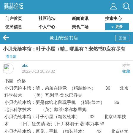
门户首页
社区论坛
新闻资讯
搜索中心
便民信息
个人中心
美食广场
更多
象山安然书店
回复
小贝壳绘本馆：叶子小屋（精... 哪里有？安然书D应有尽有
看全部
abc
楼主
2022-8-13 10:29:32
收藏
书目 价格
36 北京
小贝壳绘本馆：嘘，弟弟在睡觉
（精装绘本）
科学技术
·戈尔巴乔夫
（美）瓦列里
36
小贝壳绘本馆：要是你给老鼠玩手机
（精装绘本）
北京科学技术
·米尔格里姆
（英）戴维
小贝壳绘本馆：叶子小屋（精装绘本） 32 北京科学技
术
;
〔日〕征矢清
著
〔日〕林明子 著
李力丰 译
;
42 北京科学
小贝壳绘本馆：再见，手机
（精装绘本）