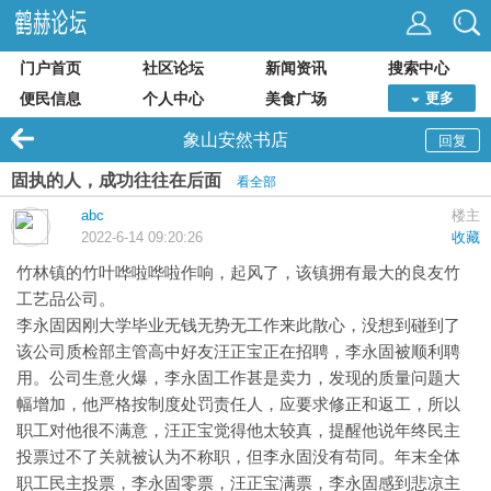
门户首页
社区论坛
新闻资讯
搜索中心
便民信息
个人中心
美食广场
更多
象山安然书店
回复
固执的人，成功往往在后面
看全部
abc
楼主
2022-6-14 09:20:26
收藏
竹林镇的竹叶哗啦哗啦作响，起风了，该镇拥有最大的良友竹
工艺品公司。
李永固因刚大学毕业无钱无势无工作来此散心，没想到碰到了
该公司质检部主管高中好友汪正宝正在招聘，李永固被顺利聘
用。公司生意火爆，李永固工作甚是卖力，发现的质量问题大
幅增加，他严格按制度处罚责任人，应要求修正和返工，所以
职工对他很不满意，汪正宝觉得他太较真，提醒他说年终民主
投票过不了关就被认为不称职，但李永固没有苟同。年末全体
职工民主投票，李永固零票，汪正宝满票，李永固感到悲凉主