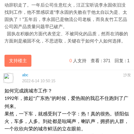
动辞职走了。一年后公司生意红火，汪正宝听说李永固依旧没
“李永固的失败在于他太自以为是、太
找到工作，他不禁感叹道
固执了！”五年后，李永固已是物流公司老板，而良友竹工艺品
公司因产品质量问题早已破产。
固执在积极的方面代表坚定、不被同化的品质，然而在消极的
方面则是顽固不化，不思进取，关键在于如何个人如何选择。
支持楼主
0
人支持
查看 :
371
回复 :
1
abc
沙发
2022-6-14 10:50:15
如何完成跳城市工作？
年，掀起“广东热”的时候，爱热闹的我忍不住跑到了广
1992
州来。
果然，一下车，就感受到了一个字：热！真的很热。骄阳似
火，车多，人多。到处都是吆喝声，喇叭声，拥挤的人群，
一个欣欣向荣的城市鲜活的立在眼前。