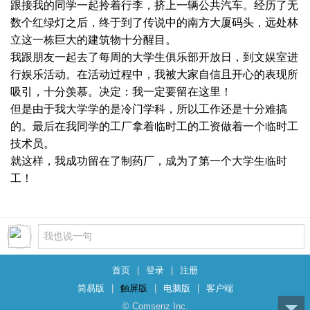
跟接我的同学一起拎着行李，挤上一辆公共汽车。经历了无
数个红绿灯之后，终于到了传说中的南方大厦码头，远处林
立这一栋巨大的建筑物十分醒目。
我跟朋友一起去了每周的大学生俱乐部开放日，到文娱室进
行娱乐活动。在活动过程中，我被大家自信且开心的表现所
吸引，十分羡慕。决定：我一定要留在这里！
但是由于我大学学的是冷门学科，所以工作还是十分难搞
的。最后在我同学的工厂拿着临时工的工资做着一个临时工
技术员。
就这样，我成功留在了制药厂，成为了第一个大学生临时
工！
首页
|
登录
|
注册
简易版
|
触屏版
|
电脑版
|
客户端
© Comsenz Inc.