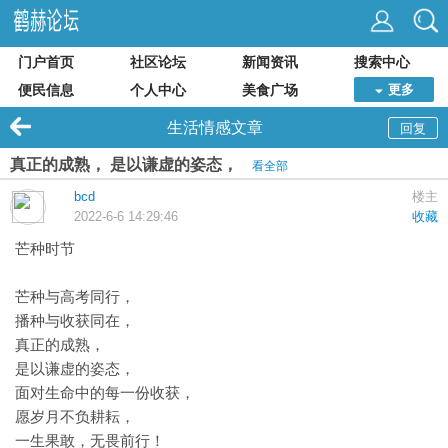
门户首页
社区论坛
新闻资讯
搜索中心
便民信息
个人中心
美食广场
更多
生活情感文章
回复
真正的成熟， 是以谦虚的姿态，
看全部
bcd
楼主
2022-6-6 14:29:46
收藏
芒种时节
芒种与高考同行，
播种与收获同在，
真正的成熟，
是以谦虚的姿态，
面对生命中的每一份收获，
愿岁月不负耕耘，
一生果敢，无畏前行！