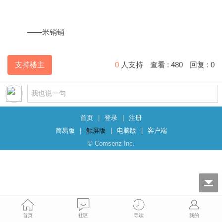
——米销销
支持楼主
0
人支持
查看 :
480
回复 :
0
首页
|
登录
|
注册
简易版
|
触屏版
|
电脑版
|
客户端
© Comsenz Inc.
首页
社区
导读
我的