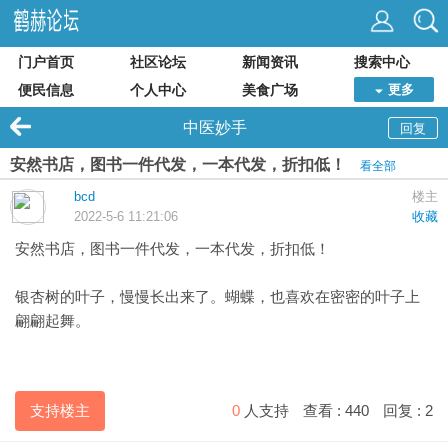
门户首页
社区论坛
新闻资讯
搜索中心
便民信息
个人中心
美食广场
更多
中医妙手
回复
安然书店，图书一件代发，一本代发，折扣低！
看全部
bcd
楼主
2022-5-6 11:21:06
收藏
安然书店
，图书一件代发，一本代发，折扣低！
银杏树的叶子，慢慢长出来了。蝴蝶，也喜欢在密密的叶子上
翩翩起舞。
支持楼主
0
人支持
查看 :
440
回复 :
2