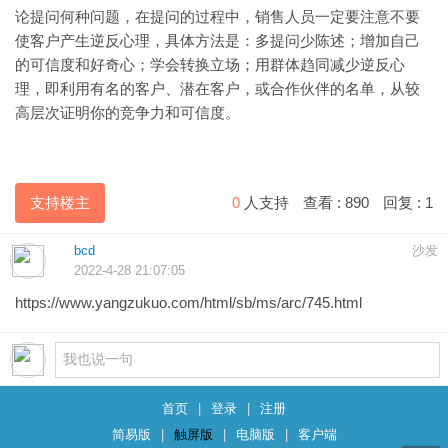
论提问何种问题，在提问的过程中，销售人员一定要注意不要
使客户产生逆反心理，具体方法是：多提问少陈述；增加自己
的可信度和好奇心；学会转换立场；用群体趋同减少逆反心
理，即利用有名的客户、潜在客户，或合作伙伴的名单，从较
高层次证明你的竞争力和可信度。
支持楼主
0
人支持
查看 :
890
回复 :
1
bcd
沙发
2022-4-28 21:07:05
https://www.yangzukuo.com/html/sb/ms/arc/745.html
首页
|
登录
|
注册
简易版
|
触屏版
|
电脑版
|
客户端