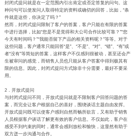
封闭式提问就是在一定范围内引出肯定或否定答复的问句。这
“条
种问句可以使发问人取得特定的资料或确切的回答，比如，
件就是这些，你决定了吗？”
然而，封闭式提问限制了客户的答案，客户只能在有限的答案
“您是不是觉得和大公司合作比较可靠？”“您
中进行选择，比如
今天有时间吗？”“我能否留下产品的相关资料呢？”等等。对于
这些问题，客户通常只能回答“是”、“不是”、“对”、“错”、“有”或
者“没有”等简短的答案，这样客户不仅感到很被动，甚至还会产
生被审问的感觉，而销售人员也只能从客户答案中得到极其有
限的信息。因此，封闭式提问方式除非十分需要，最好不要采
用。
2．开放式提问
与封闭式提问不同，开放式提问就是不限制客户回答问题的答
案，而完全让客户根据自己的喜好，围绕谈话主题自由发挥。
开放式提问既可以使客户感到自然而畅所欲言，又有助于销售
人员根据客户谈话了解更有效的客户信息。不仅如此，客户在
感受不到约束的同时，通常会感到放松和愉快，这显然有助于
双方迸一步沟通与合作。