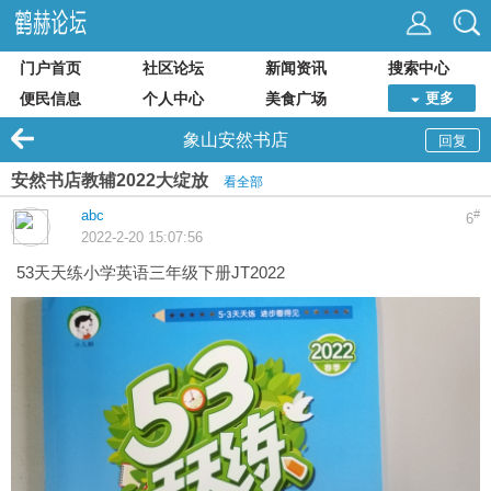
门户首页
社区论坛
新闻资讯
搜索中心
便民信息
个人中心
美食广场
更多
象山安然书店
回复
安然书店教辅2022大绽放
看全部
abc
#
6
2022-2-20 15:07:56
53天天练小学英语三年级下册JT2022