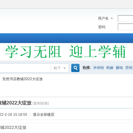
用户名
密码
热搜:
米销销
鹤赫
赚钱
营销
帖子
搜
安然书店教辅2022大绽放
索
辅2022大绽放
[复制链接]
-2-16 15:18:55
|
显示全部楼层
辅2022大绽放