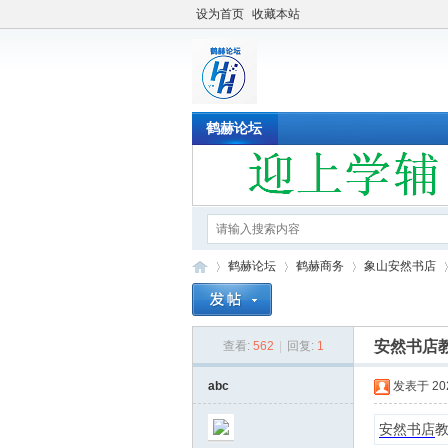
设为首页
收藏本站
鹤赫论坛
鹤赫论坛
鹤赫商务
象山安然书店
安然书店教
查看:
562
|
回复:
1
鹤
»
›
›
›
abc
发表于 2022
安然书店
教