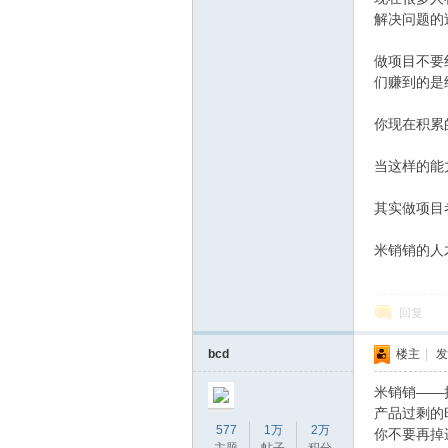
解决问题的
做项目不要
们赚到的是
你现在积累
当这样的能
其实做项目
米销销的人
回复
bcd
楼主
|
发
米销销——
产品过剩的
577
1万
2万
你不要再掉