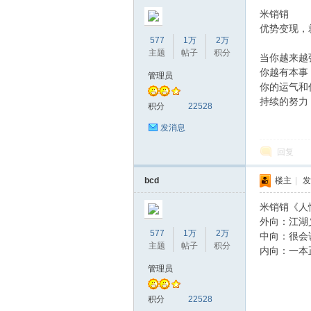
米销销
优势变现，
577
1万
2万
主题
帖子
积分
当你越来越
你越有本事
管理员
你的运气和
持续的努力
积分
22528
发消息
回复
bcd
楼主
|
发
米销销《人
外向：江湖
577
1万
2万
中向：很会
主题
帖子
积分
内向：一本
管理员
积分
22528