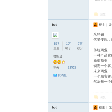
坛
回复
bcd
楼主
|
发
米销销
优势变现，
577
1万
2万
主题
帖子
积分
传统商业
一种产品卖给
管理员
新型商业
锁定一个客户
积分
22528
未来商业
发消息
一个顾客转介
然后每一个顾
回复
bcd
楼主
|
发