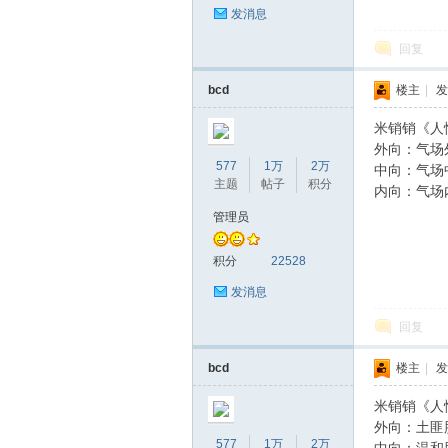
发消息
回复
bcd
楼主
|
发
米销销《人
外向：气场
577
1万
2万
中向：气场
主题
帖子
积分
内向：气场
管理员
积分
22528
发消息
回复
bcd
楼主
|
发
米销销《人
外向：土匪
577
1万
2万