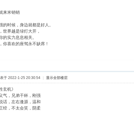
就来米销销
强的时候，身边就都是好人。
，世界越是绿灯大开，
你的实力息息相关。
，你喜欢的座驾永不缺席！
表于 2022-1-25 20:30:54
|
显示全部楼层
性玄机》
义气，兄弟干杯，刚强
说话，左右逢源，温和
正经，不太会笑，阴柔