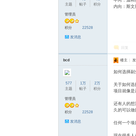
中向：温和
主题
帖子
积分
内向：斯文
管理员
积分
22528
发消息
回复
bcd
楼主
|
发
如何选择副
577
1万
2万
关于如何选
主题
帖子
积分
项目就像是
管理员
还有人的想
久的可以做
积分
22528
发消息
任何一个项
现在很多人