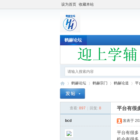
设为首页
收藏本站
鹤赫论坛
鹤赫论坛
鹤赫宗门
鹤赫论道
​
​平台有
查看:
897
|
回复:
8
鹤
»
›
›
›
bcd
发表于 2022
​平台有很
​机会有很