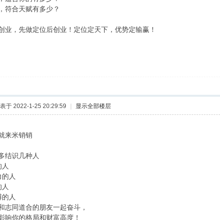
多，符合天赋有多少？
创业，​先做定位后创业！​定位定天下，​优势定输赢！
表于 2022-1-25 20:29:59
|
显示全部楼层
就来米销销
多结识几种人
的人
力的人
的人
搏的人
和志同道合的朋友一起奋斗，
影响你的格局和财富高度！