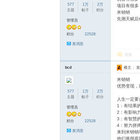
577
1万
2万
​项目有很
主题
帖子
积分
米销销
​先测天赋后
管理员
赫
积分
22528
发消息
回复
bcd
楼主
|
发
米销销
优势变现，
577
1万
2万
论
主题
帖子
积分
人生一定要
1：有结果
管理员
2：有影响
3：有智慧
积分
22528
4：努力拼
发消息
来到米销销
他们将彻底