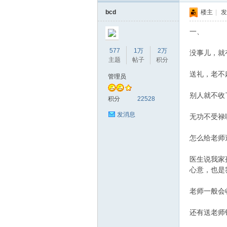
bcd
楼主
|
发
一、
577
1万
2万
没事儿，就
主题
帖子
积分
送礼，老不
管理员
别人就不收
积分
22528
发消息
无功不受禄
怎么给老师
医生说我家
心意，也是
老师一般会
还有送老师