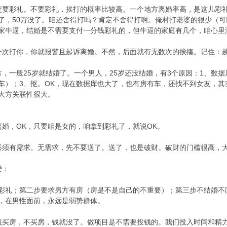
定要彩礼。不要彩礼，挨打的概率比较高。一个地方离婚率高，是这儿彩礼
了，50万没了。咱还舍得打吗？肯定不舍得打啊。俺村打老婆的很少（可
家牛逼，结婚是不需要支付一分钱彩礼的，但牛逼的家庭有几个，咱心里
一次打你，你就报警且起诉离婚。不然，后面就有无数次的挨揍。记住：
方，一般25岁就结婚了。一个男人，25岁还没结婚，有3个原因：1、数
车）；3、抠。OK，现在数据库也大了，也有房有车，还找不到女友，
大方关联性很大。
离婚，OK，只要咱是女的，咱拿到彩礼了，就说OK。
必须有需求。无需求，先不要送了。送了，也是破财。破财的门槛很高，
爱：
彩礼；第二步要求男方有房（房是不是自己的不重要）；第三步不结婚不
，在男性面前，永远是弱势群体。
就买房，不买房，钱就没了。做项目是不需要投钱的。我们投入时间和精