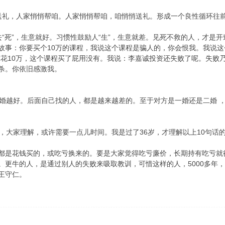
送礼，人家悄悄帮咱。人家悄悄帮咱，咱悄悄送礼。形成一个良性循环往
去“死”，生意就好。习惯性鼓励人“生”，生意就差。见死不救的人，才是
故事：你要买个10万的课程，我说这个课程是骗人的，你会恨我。我说这
你花10万，这个课程买了屁用没有。我说：李嘉诚投资还失败了呢。失败
杀。你依旧感激我。
结婚越好。后面自己找的人，都是越来越差的。至于对方是一婚还是二婚 
条，大家理解，或许需要一点儿时间。我是过了36岁，才理解以上10句话
都是花钱买的，或吃亏换来的。要是大家觉得吃亏廉价，长期持有吃亏就
。更牛的人，是通过别人的失败来吸取教训，可惜这样的人，5000多年，
王守仁。