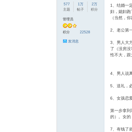
577
1万
2万
1、结婚一
主题
帖子
积分
妇，媳妇跑
（当然，你
管理员
2、老公第
赫
积分
22528
发消息
3、男人大
了（没房没
性不大，跟
4、男人说
5、送礼，
论
6、女孩恋
第一步拿到
的）。女的
7、有钱了