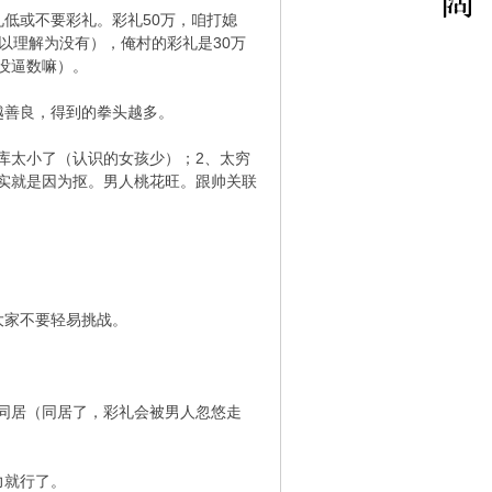
低或不要彩礼。彩礼50万，咱打媳
以理解为没有），俺村的彩礼是30万
没逼数嘛）。
越善良，得到的拳头越多。
据库太小了（认识的女孩少）；2、太穷
其实就是因为抠。男人桃花旺。跟帅关联
大家不要轻易挑战。
同居（同居了，彩礼会被男人忽悠走
力就行了。