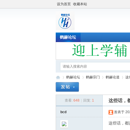
设为首页
收藏本站
鹤赫论坛
鹤赫论坛
鹤赫宗门
鹤赫论道
这
这些话，
查看:
648
|
回复:
1
鹤
»
›
›
›
bcd
发表于 2022
这些话，都