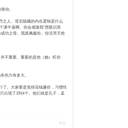
前推动。
开窍之人。背后隐藏的内在逻辑是什么
个课牛逼啊。你会感激我“慧眼识英
乃成功之母。我真佩服你。你没哭天抢
，并不重要。重要的是他（她）旺你
的杀伤力有多大。
行了。大家要是觉得花钱廉价，习惯性
只出现了3到4个。他们就是孔子，孟
举报