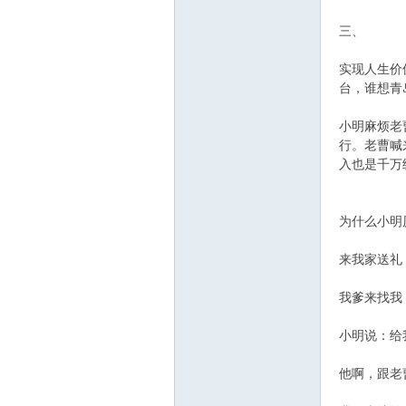
三、
实现人生价
台，谁想青
小明麻烦老
行。老曹喊
入也是千万
为什么小明
来我家送礼
我爹来找我
小明说：给
他啊，跟老