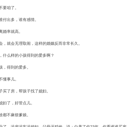
不要咱了。
谁付出多，谁有感情。
离婚率就高。
会，就会无理取闹，这样的婚姻反而非常长久。
，什么样的小孩得到的爱多啊？
孩，得到的爱多。
不懂事儿。
子买了房，帮孩子找了媳妇。
媳妇了，好管点儿。
啥都不麻烦爹娘。
业了，没房没车没媳妇，父母还怼他，说：白养了你23年。你看谁谁买