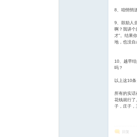
8、咱悄悄
坛
9、鼓励人
啊？我讲个
才”。结果
地，也没自
10、越早
吗？
以上这10
所有的实话
花钱就行了
子，庄子，
回复