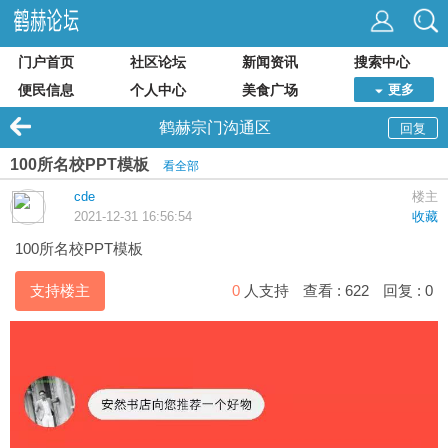
门户首页
社区论坛
新闻资讯
搜索中心
便民信息
个人中心
美食广场
更多
鹤赫宗门沟通区
回复
100所名校PPT模板
看全部
cde
楼主
2021-12-31 16:56:54
收藏
100所名校PPT模板
支持楼主
0
人支持
查看 :
622
回复 :
0