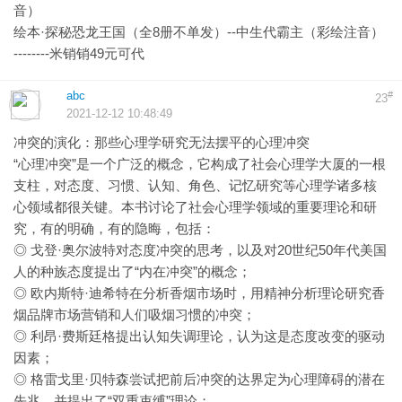
音）
绘本·探秘恐龙王国（全8册不单发）--中生代霸主（彩绘注音）
--------米销销49元可代
abc
#
23
2021-12-12 10:48:49
冲突的演化：那些心理学研究无法摆平的心理冲突
“心理冲突”是一个广泛的概念，它构成了社会心理学大厦的一根
支柱，对态度、习惯、认知、角色、记忆研究等心理学诸多核
心领域都很关键。本书讨论了社会心理学领域的重要理论和研
究，有的明确，有的隐晦，包括：
◎ 戈登·奥尔波特对态度冲突的思考，以及对20世纪50年代美国
人的种族态度提出了“内在冲突”的概念；
◎ 欧内斯特·迪希特在分析香烟市场时，用精神分析理论研究香
烟品牌市场营销和人们吸烟习惯的冲突；
◎ 利昂·费斯廷格提出认知失调理论，认为这是态度改变的驱动
因素；
◎ 格雷戈里·贝特森尝试把前后冲突的达界定为心理障碍的潜在
先兆，并提出了“双重束缚”理论；