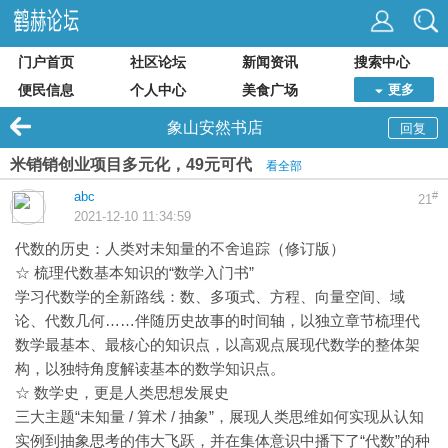
门户首页
社区论坛
新闻资讯
搜索中心
便民信息
个人中心
美食广场
更多
象山安然书店
回复
米销销创业项目多元化，49元可代
看全部
abc
#
21
2021-12-10 11:34:59
代数的历史：人类对未知量的不舍追踪（修订版）
☆ 梳理代数基本知识的“数学入门书”
学习代数学的全新路线：数、多项式、方程、向量空间、域
论、代数几何……伴随历史故事的时间轴，以独立章节梳理代
数学最基本、最核心的知识点，以高观点展现代数学的整体架
构，以独特角度解读基本的数学知识点。
☆ 数学史，更是人类思想发展史
三大主题“未知量 / 算术 / 抽象”，展现人类思维如何实现从认知
实例到抽象思考的伟大飞跃，并在集体意识中播下了“代数”的种