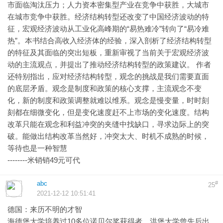
市面临淘汰压力；人力资本密集型产业在竞争中获胜，大城市
在城市竞争中获胜。经济结构转型还改变了中国经济波动的特
征，宏观经济波动从工业化高峰期的“易热难冷”转向了“易冷难
热”。本书结合高收入经济体的经验，深入剖析了经济结构转型
的特征及其面临的突出短板，重新审视了当前关于宏观经济波
动的主流观点，并提出了推动经济结构转型的政策建议。 作者
还特别指出，应对经济结构转型，观念的挑战是我们需要直面
的底层矛盾。观念是制度和政策的核心支撑，主流观念不变
化，新的制度和政策调整就难以维系。观念是慢变量，时时刻
刻都在细微变化，但是变化速度赶不上市场的变化速度。结构
改革只能在观念和利益冲突的夹缝中找缺口，寻求边际上的突
破。能做出结构改革当然好，冲突太大、时机不成熟的时候，
等待也是一种智慧
--------米销销49元可代
abc
#
25
2021-12-12 10:51:41
德国：来历不明的才智
海德堡大学培养过10多位诺贝尔奖获得者，洪堡大学曾先后出