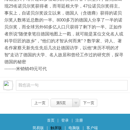
现29名诺贝尔奖获得者，而哥廷根大学，47位诺贝尔奖得主。
事实上，自诺贝尔奖设立以来，德国人（含德裔）获得的诺贝
尔奖人数将近总数的一半。8000多万的德国人分享了一半的诺
贝尔奖，而全球另外60多亿人口只获得了剩下的一半。正如作
者所说“随便拿笔往德国地图上一戳，就可能是某位文化名人或
科学巨匠的故乡”，“他们的才智从何而来”？数学家、诗人、著
名作家蔡天新先生先后几次赴德国访学，以他“来历不明的才
智”走访了德国的大学、名人故居和曾经工作过的研究所，探寻
德国的秘密
--------米销销49元可代
上一页
第5页
下一页
首页
|
登录
|
注册
简易版
|
触屏版
|
电脑版
|
客户端