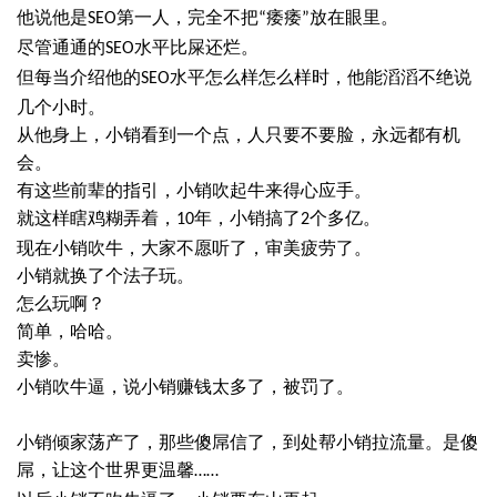
他说他是
第一人，完全不把
痿痿
放在眼里。
SEO
“
”
尽管通通的
水平比屎还烂。
SEO
但每当介绍他的
水平怎么样怎么样时，他能滔滔不绝说
SEO
几个小时。
从他身上，
小销
看到一个点，人只要不要脸，永远都有机
会。
有这些前辈的指引，
小销
吹起牛来得心应手。
就这样瞎鸡糊弄着，
年，
小销
搞了
个多亿。
10
2
现在
小销
吹牛，大家不愿听了，审美疲劳了。
小销
就换了个法子玩。
怎么玩啊？
简单，哈哈。
卖惨。
小销
吹牛逼，说
小销
赚钱太多了，被罚了。
小销
倾家荡产了，那些傻屌信了，到处帮
小销
拉流量。是傻
屌，让这个世界更温馨
……