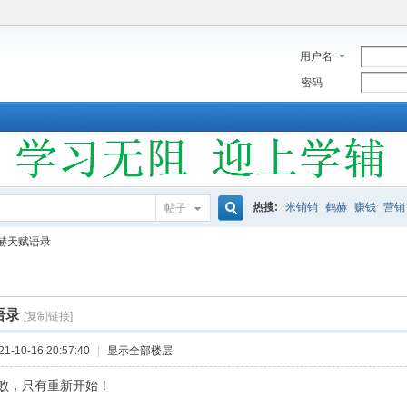
用户名
密码
热搜:
米销销
鹤赫
赚钱
营销
帖子
搜
赫天赋语录
索
语录
[复制链接]
-10-16 20:57:40
|
显示全部楼层
败，只有重新开始！