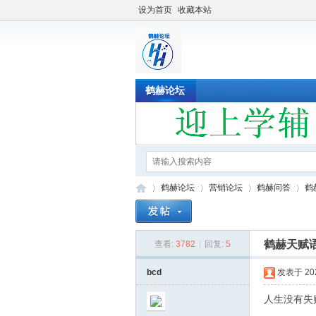
设为首页
收藏本站
鹤赫论坛
鹤赫论坛
营销论坛
鹤赫问答
鹤
鹤赫天赋
查看:
3782
|
回复:
5
鹤
»
›
›
›
bcd
发表于 2021
人生没有失