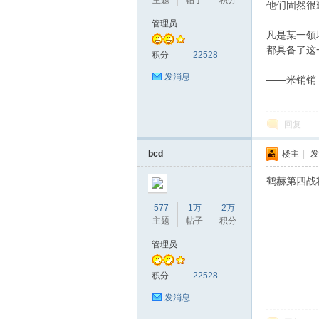
主题
帖子
积分
他们固然很
管理员
凡是某一领
都具备了这
积分
22528
发消息
——米销销
回复
bcd
楼主
|
发
鹤赫第四战
577
1万
2万
主题
帖子
积分
管理员
积分
22528
发消息