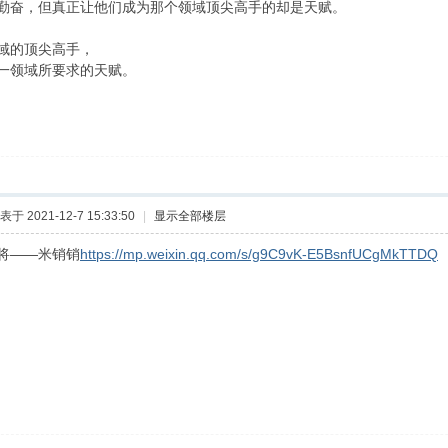
勤奋，但真正让他们成为那个领域顶尖高手的却是天赋。
域的顶尖高手，
一领域所要求的天赋。
表于 2021-12-7 15:33:50
|
显示全部楼层
将——米销销
https://mp.weixin.qq.com/s/g9C9vK-E5BsnfUCgMkTTDQ