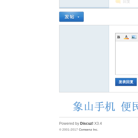
回复
发表回复
Powered by
Discuz!
X3.4
© 2001-2017
Comsenz Inc.