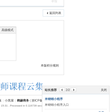
举报
返回列表
高级模式
本版积分规则
站长推荐
2
/2
关闭
米销销小程序
版
|
小黑屋
|
鹤赫商务
(
浙ICP备18054110号-1
)
米销销小程序入口
 15:31
, Processed in 0.116739 second(s), 19 queries .