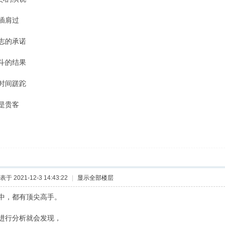
插肩过
志的承诺
斗的结果
时间蹉跎
是贵客
表于 2021-12-3 14:43:22
|
显示全部楼层
中，都有顶尖高手。
进行分析就会发现，