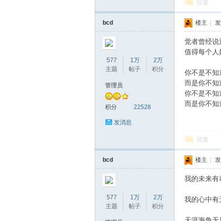
回复
bcd
楼主
|
发
坛
觉者曾经说
值得每个人
577
1万
2万
主题
帖子
积分
你不是不知
而是你不知
管理员
你不是不知
而是你不知
积分
22528
发消息
回复
bcd
楼主
|
发
我的未来有
577
1万
2万
我的心中有
主题
帖子
积分
天涯海角无