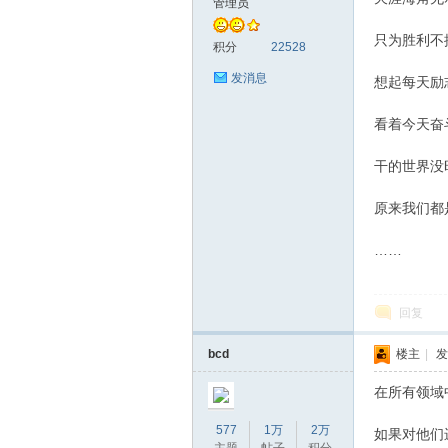
管理员
只为胜利不
积分
22528
发消息
想起每天励
看着今天奋
干的世界没
原来我们都
……
回复
bcd
楼主
|
发
在所有领域
577
1万
2万
如果对他们