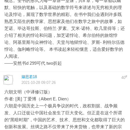
概念。全书的形式为每一章讲一堂课，共8 章，每一章都以幽
默、轻快的笔触，以及基础的数学符号来讲述与无穷相关的理
论及悖论，展现了数学世界的精彩。在书中我们会遇到许多既
熟悉又陌生的数学家、思想家及他们在数学之旅中的故事，如
芝诺、毕达哥拉斯、伯特兰·罗素、艾米·诺特、欧几里得等；还
介绍了相关的悖论和问题，加芝诺悖论、希尔伯特的旅馆悖
论、阿基里斯与众神悖论、天堂与地狱悖论、罗斯- 利特尔伍德
悖论、伽利略悖论等。 本书读起来轻松惬意，适合爱好数学的
人阅读。
——安然书d 299可代 two折起
撷思若18
#
40
2021-10-28 09:07:26
六朝文明（中译修订版）
作者: [美] 丁爱博（Albert E. Dien）
六朝是中国历史上一个极具争议的时代，政权割据、战争频
发、人口迁徙让中国社会发生了巨大变化。但正是在这个所谓
的“黑暗时期”，中国的艺术、技术、思想和文化都取得了巨大的
创新和发展。丝绸之路不仅带来了外来货物，也带来了新的宗