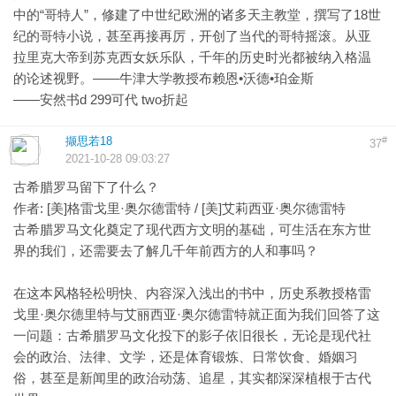
中的“哥特人”，修建了中世纪欧洲的诸多天主教堂，撰写了18世
纪的哥特小说，甚至再接再厉，开创了当代的哥特摇滚。从亚
拉里克大帝到苏克西女妖乐队，千年的历史时光都被纳入格温
的论述视野。——牛津大学教授布赖恩•沃德•珀金斯
——安然书d 299可代 two折起
撷思若18
#
37
2021-10-28 09:03:27
古希腊罗马留下了什么？
作者: [美]格雷戈里·奥尔德雷特 / [美]艾莉西亚·奥尔德雷特
古希腊罗马文化奠定了现代西方文明的基础，可生活在东方世
界的我们，还需要去了解几千年前西方的人和事吗？
在这本风格轻松明快、内容深入浅出的书中，历史系教授格雷
戈里·奥尔德里特与艾丽西亚·奥尔德雷特就正面为我们回答了这
一问题：古希腊罗马文化投下的影子依旧很长，无论是现代社
会的政治、法律、文学，还是体育锻炼、日常饮食、婚姻习
俗，甚至是新闻里的政治动荡、追星，其实都深深植根于古代