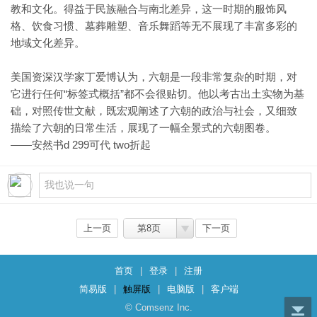
教和文化。得益于民族融合与南北差异，这一时期的服饰风
格、饮食习惯、墓葬雕塑、音乐舞蹈等无不展现了丰富多彩的
地域文化差异。
美国资深汉学家丁爱博认为，六朝是一段非常复杂的时期，对
它进行任何“标签式概括”都不会很贴切。他以考古出土实物为基
础，对照传世文献，既宏观阐述了六朝的政治与社会，又细致
描绘了六朝的日常生活，展现了一幅全景式的六朝图卷。
——安然书d 299可代 two折起
上一页
第8页
下一页
首页
|
登录
|
注册
简易版
|
触屏版
|
电脑版
|
客户端
© Comsenz Inc.