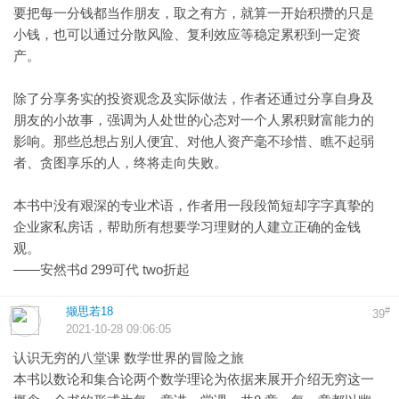
要把每一分钱都当作朋友，取之有方，就算一开始积攒的只是
小钱，也可以通过分散风险、复利效应等稳定累积到一定资
产。
除了分享务实的投资观念及实际做法，作者还通过分享自身及
朋友的小故事，强调为人处世的心态对一个人累积财富能力的
影响。那些总想占别人便宜、对他人资产毫不珍惜、瞧不起弱
者、贪图享乐的人，终将走向失败。
本书中没有艰深的专业术语，作者用一段段简短却字字真挚的
企业家私房话，帮助所有想要学习理财的人建立正确的金钱
观。
——安然书d 299可代 two折起
撷思若18
#
39
2021-10-28 09:06:05
认识无穷的八堂课 数学世界的冒险之旅
本书以数论和集合论两个数学理论为依据来展开介绍无穷这一