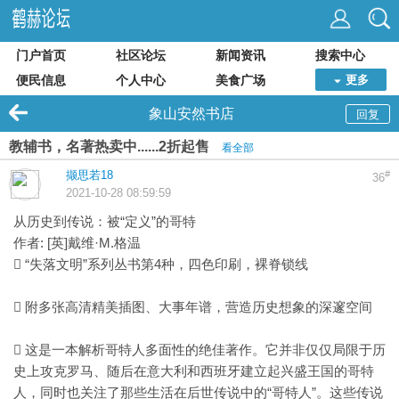
门户首页
社区论坛
新闻资讯
搜索中心
便民信息
个人中心
美食广场
更多
象山安然书店
回复
教辅书，名著热卖中......2折起售
看全部
撷思若18
#
36
2021-10-28 08:59:59
从历史到传说：被“定义”的哥特
作者: [英]戴维·M.格温
 “失落文明”系列丛书第4种，四色印刷，裸脊锁线
 附多张高清精美插图、大事年谱，营造历史想象的深邃空间
 这是一本解析哥特人多面性的绝佳著作。它并非仅仅局限于历
史上攻克罗马、随后在意大利和西班牙建立起兴盛王国的哥特
人，同时也关注了那些生活在后世传说中的“哥特人”。这些传说