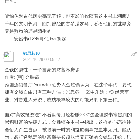
世界。
哪怕你对古代历史毫无了解，也不影响你随着这本书上溯西方
千年的文明长河，回到曾经的古希腊罗马，看看他们的世界究
竟是熟悉的还是陌生的
——安然书d 299可代 two折起
撷思若18
#
38
2021-10-28 09:05:12
金钱的属性：一个富豪的财富私房课
作者: [韩] 金胜镐
跨国连锁餐厅 Snowfox创办人金胜镐认为，在这个年代，要想
拥有金钱自由只有三种方法：①靠爸； ②中乐透；③ 经营事
业。对普通人来说，成功概率较大的可能只剩下第三种。
面对“高效投资法”“不看盘每月轻松赚×××”这些理财书常提到的
累积财富的快捷方式，金胜镐在本书中指出，这样的心态往往
会使人产生盲点，被眼前一时的利益欺骗导致血本无归。他认
为，想打造稳定的财富堡垒必须从培养正确的金钱观开始，只