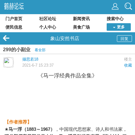
门户首页
社区论坛
新闻资讯
搜索中心
便民信息
个人中心
美食广场
更多
象山安然书店
回复
299的小副业
看全部
撷思若18
楼主
2021-6-7 15:23:37
收藏
《马一浮经典作品全集》
【作者推荐】
★
马一浮（1883～1967）
，中国现代思想家、诗人和书法家，