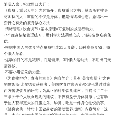
随我入席，祝你胃口大开！
《瘦身，重启人生》内容简介：瘦身重启之书，献给所有被身
材困扰的人：重塑的不仅是身体，也是情绪和心态。总结出一
套行之有效的瘦身修心方法：
·情绪管理+饮食调节+基本原理=可复制的减脂行动力。
·7个瘦身情绪管理练习，用科学方法调整心态，轻松告别瘦身焦
虑。
·根据中国人的饮食特点量身打造21天食谱，16种瘦身食物，46
个懒人菜肴。
·运动的目的不是减肥，而是健康。3种懒人运动法，不用出门无
需器械。
·不要小看记录的力量。
《为食物辩护：食者的宣言》内容简介：具有“美食奥斯卡”之称
的詹姆斯·比尔德奖获得者，美国饮食作家迈克尔·波伦通过对东
西方传统饮食的研究，为真正的科学饮食建言，并提出了二十
三条关于个人饮食规则的建议，不仅有益于身体健康，也有助
于使人获得更大的口腹之乐。毕竟，吃是一件身心愉悦的事。
《健身食典：针对中国健身者的运动营养指南》内容简介：这