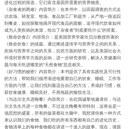
进化过程的筛选，它们富含基因所需要的营养物质。
《杂食者的两难》内容简介：在本书中，以田园调查的方式走
访农场、研发室、牧场、食品加工厂和超市，从产地一路追踪
到餐桌，如侦探般地揭开现代食品的面貌，追寻现代饮食如何
成为人类疾病的来源，给出了杂食者“到底要吃什么”的答案。
《救命饮食2》内容简介：是美国营养学家坎贝尔教授所著的
《救命饮食》的续篇。通过阐述遗传学与营养学之间的关系，
疾病与营养学之间的关系，抗癌方面的研究，以及美国社会大
环境对营养学方面的反响，进一步研究表明，解决人类健康问
题与每天吃进嘴里的“天然食物”息息相关。
《好习惯的秘密》内容简介：本书提供了具有实践性及可行性
的方法，帮助我们循序渐进地重塑自己的饮食、睡眠、工作等
方面的习惯，让我们找到最适合自己的方法，养成好习惯，收
获饮食健康、睡眠良好、不再拖延的愉悦生活。
《与达尔文共进晚餐》内容简介：在此我诚挚地邀请你，与达
尔文先生共进一次晚餐。不过这次晚餐有些特别，这将会是一
场思想的盛宴，所有的饭菜都在大脑中。我想请你换一种方式
来认识我们的食物。我们吃的所有东西都有自己的进化历史，
食物清单上的每种食物都在讲述一个迷人的故事。现在，请跟