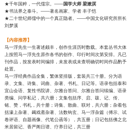
★千年国粹，一代儒宗。——
国学大师 梁漱溟
★书法界之泰斗。——著名画家、学者 丰子恺
★二十世纪师儒中的一个真正隐者。——中国文化研究所所长
刘梦溪
【内容推荐】
马一浮先生一生著述颇丰，创作生涯历时数载。本套丛书大体
上按照马一浮先生原作各书的创作、印行时间次第安排。凡已
刊作品，按发表时间编排，未发表或未查明确切时间作品酌予
处置。
马一浮经典作品全集，繁体竖排版，套装共三十册。分为语
录、文集、诗集、词曲、杂著、书札、日记等。语录包括泰和
宜山会语、复性书院讲、尔雅台答问、尔雅台答问续编、语录
类编、问学私记，共六册；文集包括序、启、跋、记、传、
铭、赞，书札，共十册；诗集、散曲、联对，共六册；杂着包
括濠上杂著、蠲戏斋杂著、法数钩玄、马一浮杂篇（傅示、试
卷评语、自题画像、代笔公函等），共五册；日记包括佛之北
米居留记、香严阁日谱、疗养日记，共三册