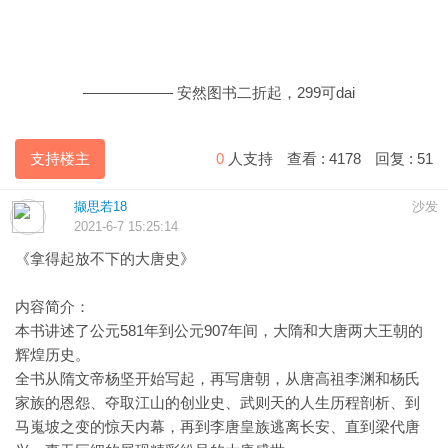
—————— 安然图书二折起，299可dai
支持楼主
0
人支持
查看 :
4178
回复 :
51
撷思若18
沙发
2021-6-7 15:25:14
《拿得起放不下的大唐史》
内容简介：
本书讲述了公元581年到公元907年间，大隋和大唐两大王朝的
辉煌历史。
全书从隋文帝杨坚开始写起，再写唐朝，从唐高祖李渊和杨氏
家族的恩怨、夺取江山的创业史、武则天的人生历程剖析、到
马嵬坡之变的惊天内幕，再到李唐皇族逃离长安、直到梁代唐