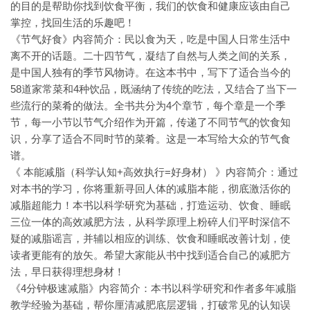
的目的是帮助你找到饮食平衡，我们的饮食和健康应该由自己
掌控，找回生活的乐趣吧！
《节气好食》内容简介：民以食为天，吃是中国人日常生活中
离不开的话题。二十四节气，凝结了自然与人类之间的关系，
是中国人独有的季节风物诗。在这本书中，写下了适合当今的
58道家常菜和4种饮品，既涵纳了传统的吃法，又结合了当下一
些流行的菜肴的做法。全书共分为4个章节，每个章是一个季
节，每一小节以节气介绍作为开篇，传递了不同节气的饮食知
识，分享了适合不同时节的菜肴。这是一本写给大众的节气食
谱。
《 本能减脂（科学认知+高效执行=好身材） 》内容简介：通过
对本书的学习，你将重新寻回人体的减脂本能，彻底激活你的
减脂超能力！本书以科学研究为基础，打造运动、饮食、睡眠
三位一体的高效减肥方法，从科学原理上粉碎人们平时深信不
疑的减脂谣言，并辅以相应的训练、饮食和睡眠改善计划，使
读者更能有的放矢。希望大家能从书中找到适合自己的减肥方
法，早日获得理想身材！
《4分钟极速减脂》内容简介：本书以科学研究和作者多年减脂
教学经验为基础，帮你厘清减肥底层逻辑，打破常见的认知误