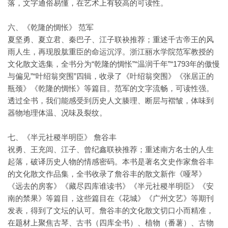
落，文字通俗易懂，在艺术上有较高的可读性。
六、《乾隆的惆怅》 范军
夏坚勇、夏立君、秦巴子、江子联袂推荐；重述千古帝王的风
雨人生，再现股肱重臣的命运沉浮。浙江丽水学院范军教授的
文化散文选集，全书分为“乾隆的惆怅”“温润千年”“1793年的傲慢
与偏见”“叶绍翁突围”四辑，收录了《叶绍翁突围》《张居正的
瓶颈》《乾隆的惆怅》等篇目。范军的文字流畅，可读性强。
透过全书，我们能感受到历史人文腠理、断层与褶皱，体味到
器物地理体温、况味及裂纹。
七、《半元社稷半明臣》 詹谷丰
祝勇、王充闾、江子、曾纪鑫联袂推荐；重述南方名士的人生
起落，破译历史人物的情感密码。本书是著名文史作家詹谷丰
的文化散文作品集，全书收录了詹谷丰的散文新作《哑琴》
《远去的房客》《藏尽四库谁读书》《半元社稷半明臣》《安
南的禁果》等篇目，这些篇目在《花城》《广州文艺》等期刊
发表，得到了文坛的认可。詹谷丰的文化散文切口小而精准，
在题材上聚焦古琴、古书（四库全书）、植物（番薯）、古物