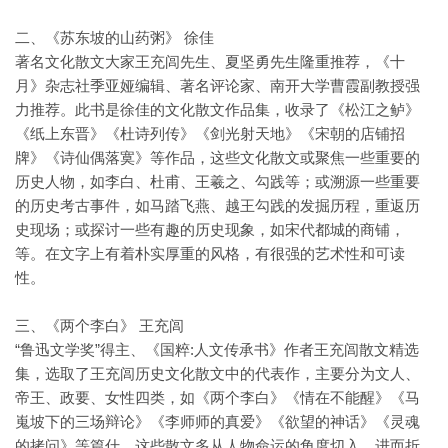
二、《苏东坡的山药粥》 徐佳
著名文化散文大家王充闾先生、夏坚勇先生隆重推荐，《十
月》杂志社季亚娅编辑、著名评论家、南开大学曹霞副教授强
力推荐。此书是徐佳的文化散文作品集，收录了《松江之鲈》
《纸上东晋》《杜诗列传》《剑光射天地》《宋朝的店铺招
牌》《诗仙偶落寞》等作品，这些文化散文或聚焦一些重要的
历史人物，如李白、杜甫、王羲之、勾践等；或溯源一些重要
的历史考古事件，如马踏飞燕、越王勾践的发掘历程，重返历
史现场；或探讨一些有趣的历史现象，如宋代都城的商铺，
等。在文字上有着朴实厚重的风格，有很强的艺术性和可读
性。
三、《两个李白》 王充闾
“鲁迅文学奖”得主、《国粹:人文传承书》作者王充闾散文精选
集，选取了王充闾历史文化散文中的代表作，主要分为文人、
帝王、政要、女性四类，如《两个李白》《情在不能醒》《马
嵬坡下的三场辩论》《李师师的真爱》《欲望的神话》《灵魂
的拷问》等篇什，这些散文多从人物命运的角度切入，进而折