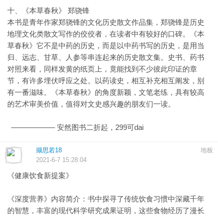
十、《本草春秋》 郑骁锋
本书是青年作家郑骁锋的文化历史散文作品集，郑骁锋是历史
地理文化类散文写作的佼佼者，在读者中有较好的口碑。《本
草春秋》它不是中药的历史，而是以中药书写的历史，是用当
归、远志、甘草、人参等串连起来的历史散文集。史书、药书
对照来看，同样发黄的纸页上，竟能找到不少彼此印证的章
节，有许多埋伏呼应之处。以药读史，相互补充相互阐发，别
有一番滋味。《本草春秋》的角度新颖，文笔老练，具有较高
的艺术审美价值，值得对文史感兴趣的朋友们一读。
—————— 安然图书二折起，299可dai
撷思若18
地板
2021-6-7 15:28:04
《健康饮食新提案》
《深度营养》内容简介：书中探寻了传统饮食习惯中深藏千年
的智慧，丰富的现代科学研究成果证明，这些食物经历了漫长