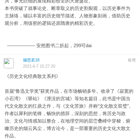
兴，事无巨细的展现精彩纷呈的大唐盛世。
本书突破了就事论史、断章取义的历史割裂观，以历史事件为
主脉络，辅以丰富的历史细节描述、人物形象刻画，借助历史
观分析，用缜密的逻辑还原隋唐的精彩历史。
—————— 安然图书二折起，299可dai
撷思若18
板凳
2021-6-7 15:27:20
《历史文化经典散文系列》
首届“鲁迅文学奖”获奖作品，在市场畅销多年。收录了《寂寞的
小石湾》《驿站》《湮没的宫城》等知名篇目，此书是中国当
代文化散文的扛鼎之作，与《文化苦旅》并称“文化散文双璧”。
作者以犀利的笔锋，畅快的措辞，深刻的思想，将历史与政
治、文化与情感加以整合，在地理空间的层峦叠嶂中穿梭，俯
瞰历史的烟云风尘，博古论今，是一部重要的历史文化大散文
作品。