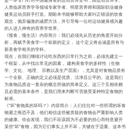
是一本专门针对中国健身者的运动营养全书，由运动营养学、
人类临床营养学等领域专家学者、明星营养师和国际职业健身
健美运动员联手打造。期盼本书能够帮助大家纠正错误的饮食
观念，抛弃偏激的减肥方法，并引导每一位对运动健身感兴趣
的人进入神奇的营养学世界。
《慢食，慢生活》内容简介：我们必须先从历史的角度开始分
析，再赋予美食学一个崭新的定义， 这个定义将会涵盖所有与
新美食学相关的学科。
现在，在我们继续讨论吃东西的日常行为之前，必须先建立一
个框架，从中找出常见的因素， 建构美食学的多样性（生物
学、文化、 地理、 宗教以及生产层面），尤其是对食物品质有
一个全新、正确的定义必须是优质、洁净且公平的。这是我们
为食物品质这一复杂的概念所做的简单定义。这三个互相依赖
且必需的基本条件，是我们用来判断可否接受某种特定食物的
标准。
《“坏”食物真的坏吗？》内容简介：人们往往对一些所谓的坏食
物避之唯恐不及，他们相信这些被质疑的食物会严重影响人类
的健康。你会发现，我们不应该因为不必要的担心而特意避开
某些“坏”食物，因为它们事实上并不坏，关键在于适量。这本书