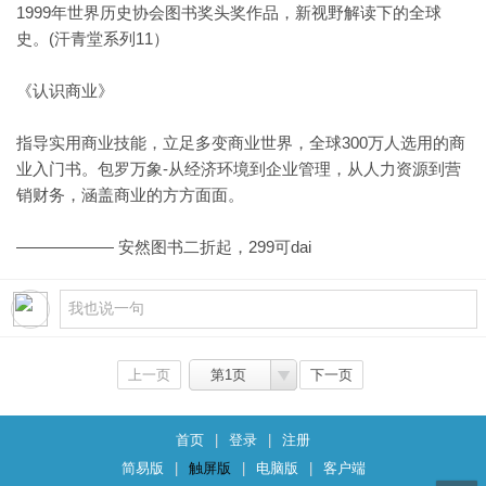
1999年世界历史协会图书奖头奖作品，新视野解读下的全球
史。(汗青堂系列11）
《认识商业》
指导实用商业技能，立足多变商业世界，全球300万人选用的商
业入门书。包罗万象-从经济环境到企业管理，从人力资源到营
销财务，涵盖商业的方方面面。
—————— 安然图书二折起，299可dai
上一页
第1页
下一页
首页
|
登录
|
注册
简易版
|
触屏版
|
电脑版
|
客户端