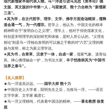
现代新儒家早期代表人物。马一浮是引进马克思《资本论》德
文版、英文版的中华第一人，与梁漱溟、熊十力合称为 “新儒家
三圣”。
★
其为学，在古代哲学、理学、文学、佛学方面造诣精深，儒释
道会通一气，为一代儒宗。
哲学上，他认为，中国文化的根本
精神即在于“发明自心之义理”。理学上，他对于传统儒家文化，
特别是宋明理学的深刻研究和体验，是时人所公认的。“义理名
相论”则是马一浮独自发明的可以施之于教的对“六艺”义理的阐
扬与发明，称之为新义理学说。
★
其为书，合章草、汉隶于一体，自成一家
，儒家气象、道骨仙
风、禅心佛理融会一炉，为书法大家，
丰子恺推崇其为“中国书
法界之泰斗”。
【名人推荐】
★马一浮道高识远。——
国学大师 熊十力
★中国历史上大学者，阳明先生之后，当推马一浮。——语言
文字学家、文学家 戴君仁
★马一浮义理精纯，代表着中国活的精神。——
著名教授 徐复
观