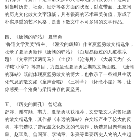
射当时历史、社会、经济等各方面的状况，以点带面。王充闾
的历史文化散文文字流畅，具有很高的艺术审美价值，形成了
朴实厚重的艺术风格，是当下散文中不可多得的文学作品。
四、《唐朝的驿站》 夏坚勇
“鲁迅文学奖奖”得主、《湮没的辉煌》作者夏坚勇散文精选集，
收录了夏坚勇新作《唐朝的驿站》《白居易做过的几道模拟
题》《文章西汉两司马》《土仪》《沧海月》《大暑天为什么
呼喊“小寒”》等篇目，力图呈现夏坚勇近期散文新面貌。《唐朝
的驿站》既能体现夏坚勇散文的博大，也收录了一些颇具生活
化气息的散文如《童声合唱》《三种草》《怀念小屋》等，让
你感受一个沧桑与柔情并存的夏坚勇。
五、《历史的面孔》 曾纪鑫
舒婷、谢有顺、韦力、夏坚勇联袂推荐，文史散文大家曾纪鑫
的散文精选集，其作品《永远的驿站》在文坛产生了较大的反
响。本书选取了曾纪鑫文化散文的代表作，所选篇目聚焦秦始
皇、赵匡胤、曾国藩、李鸿章、朱熹等重要历史人物的人生起