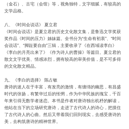
（金石）、古宅（会馆）等，视角独特，文字细腻，有较高的
文学品格。
八、《时间会说话》 夏立君
《时间会说话》是夏立君的历史文化散文集，是鲁迅文学奖获
奖作品《时间的压力》姊妹篇。全书分为“生命有初衷”、“时间
会说话”、“脚趾要自由”三辑，主要收录了《在西域读李白》
《李白的月亮出来了》《作为诗人的曹操》等篇目。夏立君的
散文文字优美、情感浓烈，拥有较高的审美价值，是不可多得
的文化散文精品。
九、《李白的选择》 陈占敏
唐诗的迷人在于丰富，有发亮的激情，有缠绵的幽思，有昌盛
时代的张扬，有繁华过后的怅惘，作为中华民族的瑰宝，千百
年来引得无数学者迷恋。本书是作者对唐诗独出机杼的解读，
他站在当下的立场研究唐诗，走进了古代诗人的诗心，把摸住
了古代诗人的心曲。然后又带着我们回到现实，去感受唐诗的
美，去构筑唐诗的精神世界。