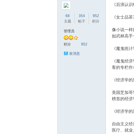
《后浪认识
68
354
952
《女士品茶
主题
帖子
积分
像小说一样
管理员
如武林高手
积分
952
《魔鬼统计
发消息
《魔鬼经济
客的专栏作
《经济学的
美国芝加哥
榜首的经济
《经济学的
自由主义经
医疗、就业