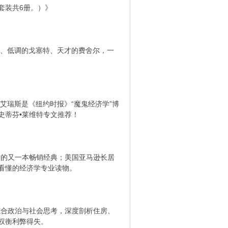
套装共6册。）》
逊、低调的戈塞特、天才的费舍尔，一
艾瑞斯是《纽约时报》“魔鬼经济学”博
史蒂芬•莱维特专文推荐！
后的又一本畅销经典；美国亚马逊长居
看懂的经济学专业读物。
综合政治与社会思考，深度剖析住房、
权衡利弊得失。