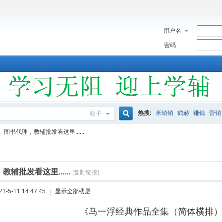
用户名
密码
热搜:
米销销
鹤赫
赚钱
营销
帖子
搜
图书代理，教辅批发看这里......
索
辅批发看这里......
[复制链接]
-5-11 14:47:45
|
显示全部楼层
《马一浮经典作品全集（简体横排