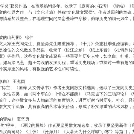
文学奖”获奖作品，在市场畅销多年。收录了《寂寞的小石湾》《驿站》《
文的扛鼎之作，与《文化苦旅》并称“文化散文双璧”。作者以犀利的笔锋
与情感加以整合，在地理空间的层峦叠嶂中穿梭，俯瞰历史的烟云风尘，
坡的山药粥》 徐佳
文大家王充闾先生、夏坚勇先生隆重推荐，《十月》杂志社季亚娅编辑、
是徐佳的文化散文作品集，收录了《松江之鲈》《纸上东晋》《杜诗列传
寞》等作品，这些文化散文或聚焦一些重要的历史人物，如李白、杜甫、
，如马踏飞燕、越王勾践的发掘历程，重返历史现场；或探讨一些有趣的
朴实厚重的风格，有很强的艺术性和可读性。
李白》 王充闾
奖”得主、《国粹:人文传承书》作者王充闾散文精选集，选取了王充闾历
、女性四类，如《两个李白》《情在不能醒》《马嵬坡下的三场辩论》《
篇什，这些散文多从人物命运的角度切入，进而折射当时历史、社会、经
散文文字流畅，具有很高的艺术审美价值，形成了朴实厚重的艺术风格，
的驿站》 夏坚勇
奖奖”得主、《湮没的辉煌》作者夏坚勇散文精选集，收录了夏坚勇新作《
西汉两司马》《土仪》《沧海月》《大暑天为什么呼喊“小寒”》等篇目，