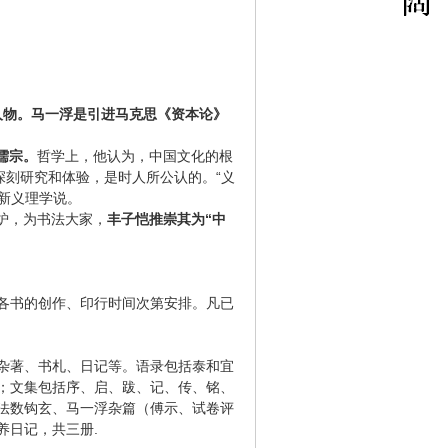
人物。马一浮是引进马克思《资本论》
儒宗。
哲学上，他认为，中国文化的根
深刻研究和体验，是时人所公认的。“义
为新义理学说。
炉，为书法大家，
丰子恺推崇其为“中
各书的创作、印行时间次第安排。凡已
杂著、书札、日记等。语录包括泰和宜
；文集包括序、启、跋、记、传、铭、
法数钩玄、马一浮杂篇（傅示、试卷评
养日记，共三册.