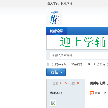
设为首页
收藏本站
鹤赫论坛
鹤赫论坛
鹤赫商务
象山安然书店
图书代理，教
查看:
6015
|
回复:
8
鹤
»
›
›
›
撷思若18
发表于 2021