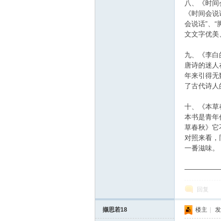
八、《时间
《时间会说
会说话”、
文文字优美
九、《李白
唐诗的迷人
年来引得无
了古代诗人
十、《本草
本书是青年
草春秋》它
对照来看，
一番滋味。
—————
回复
撷思若18
楼主
|
发