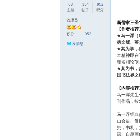
68
354
952
主题
帖子
积分
管理员
新儒家三圣
【作者推荐
赫
积分
952
★
马一浮（1
德文版、英
发消息
★
其为学，
本精神即在
理名相论”
★
其为书，
国书法界之
【内容推荐
马一浮先生
论
刊作品，按
马一浮经典
山会语、复
赞，书札，
语、自题画