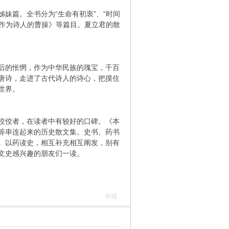
妹篇。全书分为“生命有初衷”、“时间
《作为诗人的曹操》等篇目。夏立君的散
后的怅惘，作为中华民族的瑰宝，千百
唐诗，走进了古代诗人的诗心，把摸住
世界。
佼佼者，在读者中有较好的口碑。《本
等串连起来的历史散文集。史书、药书
。以药读史，相互补充相互阐发，别有
文史感兴趣的朋友们一读。
举报