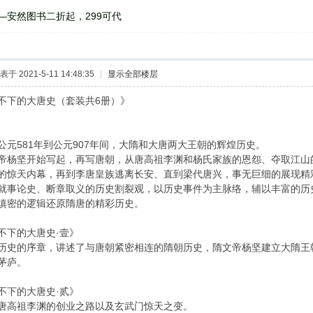
—安然图书二折起，299可代
表于 2021-5-11 14:48:35
|
显示全部楼层
不下的大唐史（套装共6册）》
公元581年到公元907年间，大隋和大唐两大王朝的辉煌历史。
帝杨坚开始写起，再写唐朝，从唐高祖李渊和杨氏家族的恩怨、夺取江山
的惊天内幕，再到李唐皇族逃离长安、直到梁代唐兴，事无巨细的展现精
就事论史、断章取义的历史割裂观，以历史事件为主脉络，辅以丰富的历
缜密的逻辑还原隋唐的精彩历史。
不下的大唐史·壹》
历史的序章，讲述了与唐朝紧密相连的隋朝历史，隋文帝杨坚建立大隋王
茅庐。
不下的大唐史·贰》
唐高祖李渊的创业之路以及玄武门惊天之变。