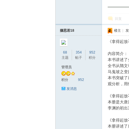
—————
坛
回复
撷思若18
楼主
|
发
《拿得起放
68
354
952
内容简介：
主题
帖子
积分
本书讲述了
全书从隋文
管理员
马嵬坡之变
本书突破了
积分
952
观分析，用
发消息
《拿得起放
本册是大唐
李渊的初出
《拿得起放
本册讲述了