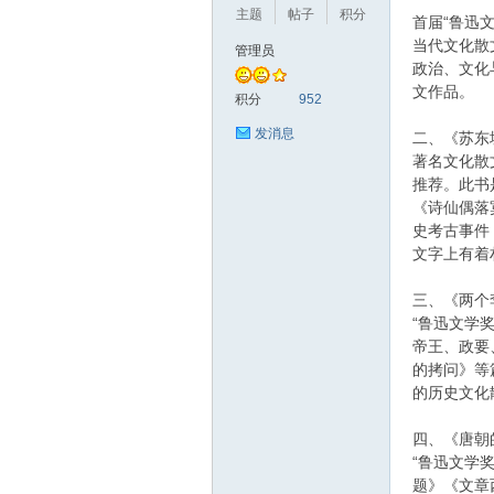
主题
帖子
积分
首届“鲁迅
当代文化散
管理员
政治、文化
文作品。
积分
952
发消息
二、《苏东
著名文化散
推荐。此书
《诗仙偶落
史考古事件
文字上有着
三、《两个
“鲁迅文学
帝王、政要
的拷问》等
的历史文化
四、《唐朝
“鲁迅文学
题》《文章