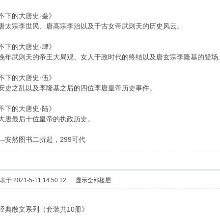
不下的大唐史·叁》
唐太宗李世民、唐高宗李治以及千古女帝武则天的历史风云。
不下的大唐史·肆》
晚年武则天的帝王大局观、女人干政时代的终结以及唐玄宗李隆基的登场
不下的大唐史·伍》
安史之乱以及李隆基之后的四位李唐皇帝历史事件。
不下的大唐史·陆》
大唐最后十位皇帝的执政历史。
—安然图书二折起，299可代
表于 2021-5-11 14:50:12
|
显示全部楼层
经典散文系列（套装共10册》