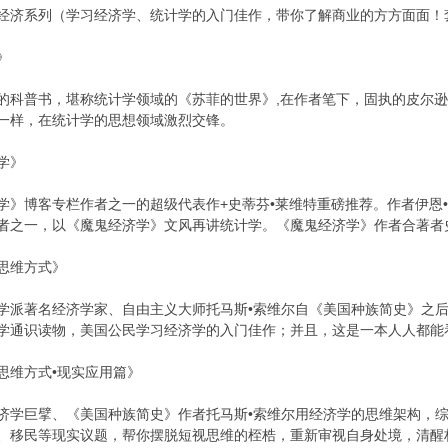
经济系列（学习经济学、统计学的入门佳作，带你了解商业的方方面面！
》
的科普书，堪称统计学领域的《苏菲的世界》,在作者笔下，固执的皮尔
一样，在统计学的思想领域激烈交锋。
学》
学》博客专栏作者之一的超级代表作+史蒂芬•莱维特重磅推荐。作者伊恩•
者之一，以《魔鬼经济学》文风再讲统计学。《魔鬼经济学》作者合著者
思维方式》
学派著名经济学家、自由主义大师托马斯•索维尔自《美国种族简史》之
学通识读物，美国公民学习经济学的入门佳作；并且，这是一本人人都能
思维方式•现实应用篇》
济学巨擘、《美国种族简史》作者托马斯•索维尔用经济学的思维架构，
、移民等现实议题，帮你摆脱短视思维的桎梏，重新审视自身处境，清醒