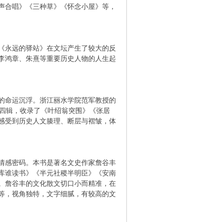
声合唱》《三种草》《怀念小屋》等，
《永远的驿站》在文坛产生了较大的反
李鸿章、朱熹等重要历史人物的人生起
的命运沉浮。浙江丽水学院范军教授的
围”四辑，收录了《叶绍翁突围》《张居
感受到历史人文腠理、断层与褶皱，体
情感密码。本书是著名文史作家詹谷丰
库谁读书》《半元社稷半明臣》《安南
。詹谷丰的文化散文切口小而精准，在
等，视角独特，文字细腻，有较高的文