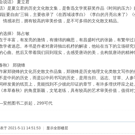
会说话》 夏立君
话》是夏立君的历史文化散文集，是鲁迅文学奖获奖作品《时间的压力》姊
“脚趾要自由”三辑，主要收录了《在西域读李白》《李白的月亮出来了》
、情感浓烈，拥有较高的审美价值，是不可多得的文化散文精品。
的选择》 陈占敏
在于丰富，有发亮的激情，有缠绵的幽思，有昌盛时代的张扬，有繁华过
数学者迷恋。本书是作者对唐诗独出机杼的解读，他站在当下的立场研究
的心曲。然后又带着我们回到现实，去感受唐诗的美，去构筑唐诗的精神
春秋》 郑骁锋
作家郑骁锋的文化历史散文作品集，郑骁锋是历史地理文化类散文写作的
不是中药的历史，而是以中药书写的历史，是用当归、远志、甘草、人参
同样发黄的纸页上，竟能找到不少彼此印证的章节，有许多埋伏呼应之处
《本草春秋》的角度新颖，文笔老练，具有较高的艺术审美价值，值得对
—安然图书二折起，299可代
表于 2021-5-11 14:51:53
|
显示全部楼层