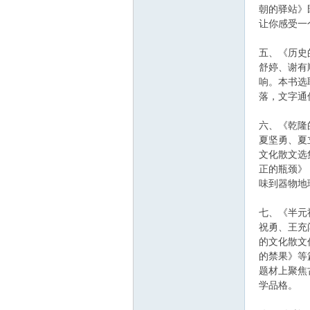
朝的驿站》
让你感受一
五、《历史
舒婷、谢有
响。本书选
落，文字通
六、《乾隆
夏坚勇、夏
文化散文选
正的瓶颈》
味到器物地
七、《半元
祝勇、王充
的文化散文
的禁果》等
题材上聚焦
学品格。