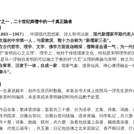
”之一，二十世纪师儒中的一个真正隐者
】
883～1967）
，中国现代思想家、诗人和书法家，
现代新儒家早期代表
文版的中华第一人，与梁漱溟、熊十力合称为 “新儒家三圣”。
在古代哲学、理学、文学、佛学方面造诣精深，儒释道会通一气，为一代
于“发明自心之义理”。理学上，他对于传统儒家文化，特别是宋明理学的
则是马一浮独自发明的可以施之于教的对“六艺”义理的阐扬与发明，称之
合章草、汉隶于一体，自成一家
，儒家气象、道骨仙风、禅心佛理融会一
泰斗”。
】
一生著述颇丰，创作生涯历时数载。本套丛书大体上按照马一浮先生原作
发表时间编排，未发表或未查明确切时间作品酌予处置。
作品全集，繁体竖排版，套装共三十册。分为语录、文集、诗集、词曲、
性书院讲、尔雅台答问、尔雅台答问续编、语录类编、问学私记，共六册
共十册；诗集、散曲、联对，共六册；杂着包括濠上杂著、蠲戏斋杂著、
像、代笔公函等），共五册；日记包括佛之北米居留记、香严阁日谱、疗