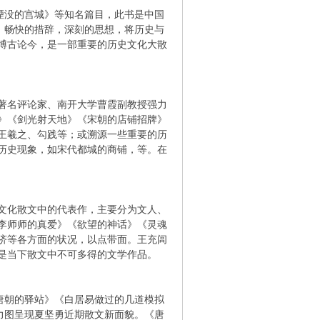
湮没的宫城》等知名篇目，此书是中国
，畅快的措辞，深刻的思想，将历史与
博古论今，是一部重要的历史文化大散
著名评论家、南开大学曹霞副教授强力
》《剑光射天地》《宋朝的店铺招牌》
王羲之、勾践等；或溯源一些重要的历
历史现象，如宋代都城的商铺，等。在
史文化散文中的代表作，主要分为文人、
李师师的真爱》《欲望的神话》《灵魂
济等各方面的状况，以点带面。王充闾
是当下散文中不可多得的文学作品。
唐朝的驿站》《白居易做过的几道模拟
力图呈现夏坚勇近期散文新面貌。《唐