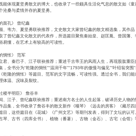
既能体现夏坚勇散文的博大，也收录了一些颇具生活化气息的散文如《童
个沧桑与柔情并存的夏坚勇。
的面孔》 曾纪鑫
顺、韦力、夏坚勇联袂推荐，文史散文大家曾纪鑫的散文精选集，其作品
取了曾纪鑫文化散文的代表作，所选篇目聚焦秦始皇、赵匡胤、曾国藩、
俗易懂，在艺术上有较高的可读性。
的惆怅》 范军
立君、秦巴子、江子联袂推荐；重述千古帝王的风雨人生，再现股肱重臣
集，全书分为“乾隆的惆怅”“温润千年”“1793年的傲慢与偏见”“叶绍翁突
《乾隆的惆怅》等篇目。范军的文字流畅，可读性强。透过全书，我们能
理体温、况味及裂纹。
社稷半明臣》 詹谷丰
闾、江子、曾纪鑫联袂推荐；重述南方名士的人生起落，破译历史人物的
作品集，全书收录了詹谷丰的散文新作《哑琴》《远去的房客》《藏尽四
篇目，这些篇目在《花城》《广州文艺》等期刊发表，得到了文坛的认可
古琴、古书（四库全书）、植物（番薯）、古物（金石）、古宅（会馆）