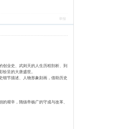
举报
的创业史、武则天的人生历程剖析、到
彩纷呈的大唐盛世。
史细节描述、人物形象刻画，借助历史
朝的艰辛，隋炀帝杨广的守成与改革、