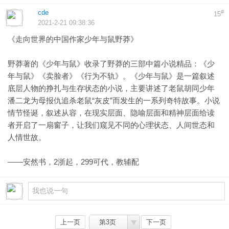
cde
#
15
2021-2-21 09:38:36
《走向世界的中国作家少年与鼠野莽》
野莽著的《少年与鼠》收录了野莽的三部中篇小说精品：《少
年与鼠》《卖脸者》《行为不轨》。《少年与鼠》是一篇叙述
底层人物的挣扎与生存状态的小说，主要讲述了老鼠胡同少年
潘二龙为母报仇追杀老鼠“灰皮”而发生的一系列奇特故事。小说
情节怪诞，叙述从容，在现实层面、隐喻层面和精神层面给读
者开启了一扇窗子，让我们窥见不同的心理状态、人间世态和
人情世故。
——安然书，2浙起，299可代，教辅配
上一页
第3页
下一页