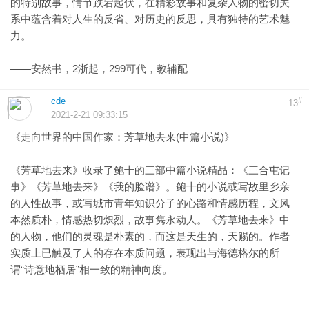
的特别故事，情节跌宕起伏，在精彩故事和复杂人物的密切关
系中蕴含着对人生的反省、对历史的反思，具有独特的艺术魅
力。
——安然书，2浙起，299可代，教辅配
cde
#
13
2021-2-21 09:33:15
《走向世界的中国作家：芳草地去来(中篇小说)》
《芳草地去来》收录了鲍十的三部中篇小说精品：《三合屯记
事》《芳草地去来》《我的脸谱》。鲍十的小说或写故里乡亲
的人性故事，或写城市青年知识分子的心路和情感历程，文风
本然质朴，情感热切炽烈，故事隽永动人。《芳草地去来》中
的人物，他们的灵魂是朴素的，而这是天生的，天赐的。作者
实质上已触及了人的存在本质问题，表现出与海德格尔的所
谓“诗意地栖居”相一致的精神向度。