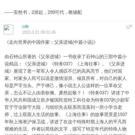
——安然书，2浙起，299可代，教辅配
cde
#
12
2021-2-21 09:31:45
《走向世界的中国作家：父亲进城(中篇小说)》
由石钟山所著的《父亲进城》一书收录了石钟山的三部中篇小
说精品：《父亲进城》《特务037》《上海往事》。《父亲进
城》展现了老一辈军人令人感叹不已的高风亮节，他们对国
家、对家乡人民可以说是激情澎湃、倾其所有，对自己的家人
却是严字当头、严于律己，像小说主人公这样的一位革命父
亲，怎么不让人由衷钦佩、肃然起敬？！《特务037》讲述了中
华人民共和国成立前夕被国民党特工科任命为特务037的少尉军
官于守业留守大陆，与组织失去联系而流落到一所小学当老
师，过上双面人生活的故事。《上海往事》的故事背景是1937
年秋上海淞沪保卫战，讲述了在这个特殊时期上海人的平凡而
艰难的生活。作者以简练的文字，描写了特定年代的特殊人物