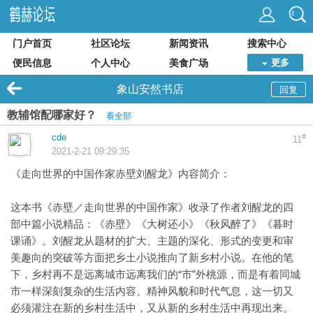
门户首页
社区论坛
新闻资讯
搜索中心
便民信息
个人中心
美食广场
更多
象山安然书店
回复
教辅馆配哪家好？
看全部
cde
#
11
2021-2-21 09:29:35
《走向世界的中国作家赤壁刘醒龙》内容简介：
这本书《赤壁／走向世界的中国作家》收录了作者刘醒龙的四
部中篇小说精品：《赤壁》《大树还小》《秋风醉了》《暮时
课诵》。刘醒龙从题材的扩大、主题的深化、形式的变更和审
美趣向的突破等方面把乡土小说推向了新乡村小说。在他的笔
下，乡村再不是远离城市远离我们的“市”外桃源，而是有着同城
市一样深刻复杂的生活内容、精神风貌和时代气息，这一切又
必须灌注在新的乡村生活中，又从新的乡村生活中再现出来。