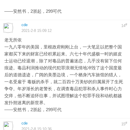
——安然书，2浙起，299可代
cde
#
14
2021-2-8 15:09:12
老无所依
一九八零年的美国，里根政府刚刚上台，一大笔足以把整个国
家都买下来的财富已经积累起来。六七十年代盛极一时的嬉皮
士运动已经退潮，除了对毒品的普遍迷恋，几乎没有留下任何
痕迹。毒品利润推动的现代犯罪浪潮无情地冲毁了这个国度最
后的道德遗迹，广阔的美墨边境，一个栖身汽车旅馆的猎人，
一名受雇于 毒贩的杀手，就二百四十万美钞的归属展开了生死
争夺。年岁渐长的老警长，在调查毒品犯罪和杀人事件时心力
交瘁，他不断追怀往事，并试图理解这个犯罪手段和动机都越
发扑朔迷离的新世界。
——安然书，2浙起，299可代
cde
#
15
2021-2-8 15:10:36