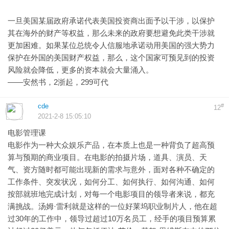
一旦美国某届政府承诺代表美国投资商出面予以干涉，以保护
其在海外的财产等权益，那么未来的政府要想避免此类干涉就
更加困难。如果某位总统令人信服地承诺动用美国的强大势力
保护在外国的美国财产权益，那么，这个国家可预见到的投资
风险就会降低，更多的资本就会大量涌入。
——安然书，2浙起，299可代
cde
#
12
2021-2-8 15:05:10
电影管理课
电影作为一种大众娱乐产品，在本质上也是一种背负了超高预
算与预期的商业项目。在电影的拍摄片场，道具、演员、天
气、资方随时都可能出现新的需求与意外，面对各种不确定的
工作条件、突发状况，如何分工、如何执行、如何沟通、如何
按部就班地完成计划，对每一个电影项目的领导者来说，都充
满挑战。汤姆·雷利就是这样的一位好莱坞职业制片人，他在超
过30年的工作中，领导过超过10万名员工，经手的项目预算累