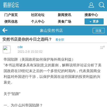
门户首页
社区论坛
新闻资讯
搜索中心
便民信息
个人中心
美食广场
更多
象山安然书店
回复
安然书店是你的今日之选吗？
看全部
cde
#
11
2021-2-8 15:02:02
帝国陷阱（美国政府如何保护海外商业利益）
"本书运用诸多具有深刻意义的案例，解释说明并论证分析了美
国政府在19世纪末之后的一个多世纪的时期内，代表美国商业
利益对外国进行干涉，以保护美国在这些国家的投资利益的兴
衰史。
关于“陷阱”
一、为什么叫帝国陷阱？