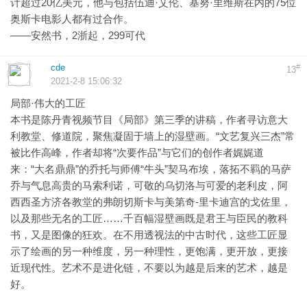
计超过20亿美元，他与包括伍迪·艾伦、基努·里维斯在内的75位
奥斯卡电影人都有过合作。
——安然书，2浙起，299可代
cde
#
13
2021-2-8 15:06:32
局部·伟大的工匠
本书是陈丹青视频节目《局部》第三季的讲稿，作者寻访意大
利教堂、修道院，聚焦凝固于墙上的湿壁画。“文艺复兴三杰”常
被比作高峰，作者却将“次要作品”与它们的创作者娓娓道
来：“大名鼎鼎”的乔托与师傅“牛头”契马布埃，落拓不羁的马萨
乔与气息高贵的马索利诺，可敬的乌切洛与可爱的老利皮，阿
西西圣方济各教堂的弗朗切斯卡与美第奇-里卡迪宫的戈佐里，
以及那些无名的工匠……千百幅湿壁画既是君王与臣民的教科
书，又是图像的狂欢。在不用透视法的中古时代，这些工匠显
示了绘画的另一种维度，另一种理性，更饱满，更开放，更接
近现代性。艺术不是进化链，不要以为越是后来的艺术，越是
好。