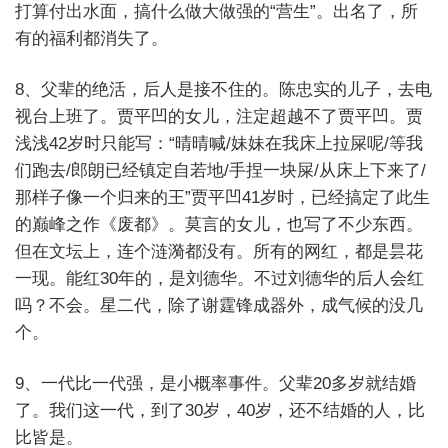
打算付出水面，搞什么做大做强的“营生”。出名了，所
有的福利都消失了。
8、父辈的绝活，后人是接不住的。陈忠实的儿子，去电
视台上班了。贾平凹的女儿，注定超越不了贾平凹。贾
浅浅42岁时只能写：“晴晴喊/妹妹在我床上拉屎呢/等我
们跑去/郎朗已经镇定自若地/手捏一块屎/从床上下来了/
那样子像一个归来的王”贾平凹41岁时，已经搞定了此生
的巅峰之作《废都》。莫言的女儿，也写了不少东西。
但在文坛上，连个涟漪都没有。所有的网红，都是昙花
一现。能红30年的，是刘德华。不过刘德华的后人会红
吗？不会。星二代，除了谢霆锋成器外，成气候的没几
个。
9、一代比一代强，是小概率事件。父辈20多岁就结婚
了。我们这一代，到了30岁，40岁，还不结婚的人，比
比皆是。