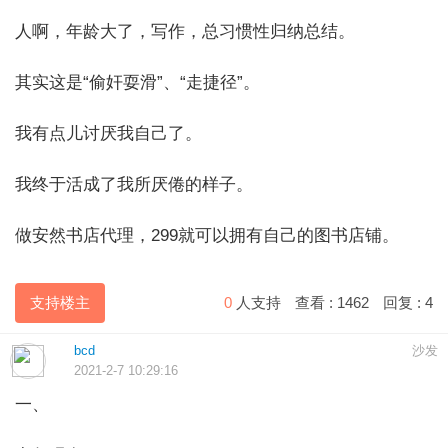
人啊，年龄大了，写作，总习惯性归纳总结。
其实这是“偷奸耍滑”、“走捷径”。
我有点儿讨厌我自己了。
我终于活成了我所厌倦的样子。
做安然书店代理，299就可以拥有自己的图书店铺。
支持楼主
0
人支持
查看 :
1462
回复 :
4
bcd
沙发
2021-2-7 10:29:16
一、