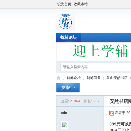
设为首页
收藏本站
鹤赫论坛
鹤赫论坛
鹤赫商务
象山安然书店
安然书店图
查看:
21964
|
回复:
516
鹤
»
›
›
›
cde
发表于 2021
399元可
399元可