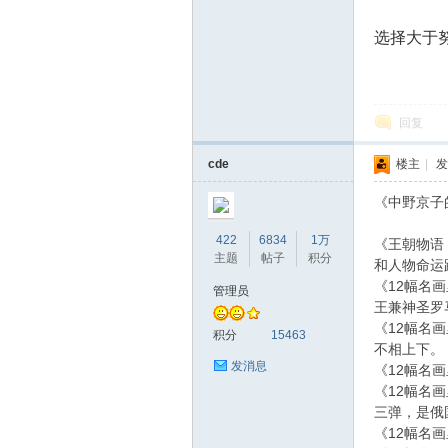
选择大于
回复
cde
楼主
|
发
《中野京子
422
6834
1万
《王朝物语
主题
帖子
积分
和人物命运
《12幅名
管理员
王兼神圣罗
《12幅名
积分
15463
不相上下。
发消息
《12幅名
《12幅名
三弹，是俄
《12幅名