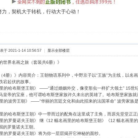
努力，契机大于转机，行动大于心动！
表于 2021-1-14 10:56:57
|
显示全部楼层
的世界名画之旅（套装共6册）》
（4册）》内容简介：王朝物语系列中，中野京子以“王族”为主线，以名
跌宕起伏的故事。
画里的哈布斯堡王朝》 ——“通过婚姻外交，像变形虫一样扩大领土” 15
马皇帝的宝座，他可谓哈布斯堡家族许久未出的英雄了。哈布斯堡家族就
画里的波旁王朝》 ——“华丽的宫廷文化和由此招来的法国革命” 波旁家
画里的哈布斯堡王朝》中一带而过的配角在这里成了主角，而原先堂堂正
画里的罗曼诺夫王朝》 继《12 幅名画里的哈布斯堡王朝》《12 幅名画里
国的罗曼诺夫王朝。
画里的罗曼诺夫王朝》将为你一层层揭开它神秘的面纱。