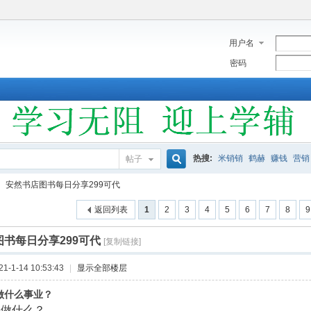
用户名
密码
热搜:
米销销
鹤赫
赚钱
营销
帖子
搜
安然书店图书每日分享299可代
返回列表
1
2
3
4
5
6
7
8
9
索
书每日分享299可代
[复制链接]
-1-14 10:53:43
|
显示全部楼层
以做什么事业？
以做什么？