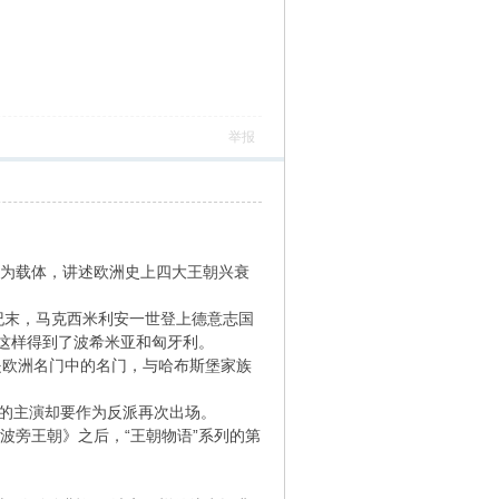
举报
画为载体，讲述欧洲史上四大王朝兴衰
世纪末，马克西米利安一世登上德意志国
这样得到了波希米亚和匈牙利。
族是欧洲名门中的名门，与哈布斯堡家族
正的主演却要作为反派再次出场。
的波旁王朝》之后，“王朝物语”系列的第