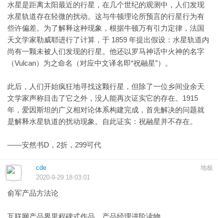
水星是距离太阳最近的行星，在几个世纪的观测中，人们发现
水星轨道存在轻微的扰动。这与牛顿理论所预言的行星行为有
些许偏差。为了解释这种现象，根据牛顿万有引力定律，法国
天文学家勒威耶进行了计算，于 1859 年提出假设：水星轨道内
尚有一颗未被人们发现的行星。他还以罗马神话中火神的名字
（Vulcan）为之命名（对应中文译名即“祝融星”）。
此后，人们开始疯狂地寻找这颗行星，但除了一位乡间业余天
文学家声称目击了它之外，没人能再次证实它的存在。1915
年，爱因斯坦的广义相对论体系构建完成，首先解决的问题就
是解释水星轨道的扰动现象。自此证实：祝融星并不存在。
——安然书D，2折，299可代
cde
地板
2020-9-29 18:03:01
俞军产品方法论
互联网产品界里程碑式作品，产品经理进阶读物