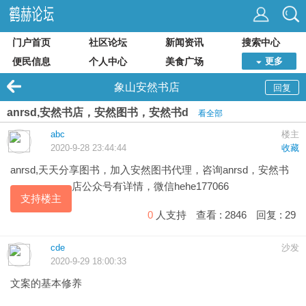
门户首页
社区论坛
新闻资讯
搜索中心
便民信息
个人中心
美食广场
更多
象山安然书店
回复
anrsd,安然书店，安然图书，安然书d
看全部
abc
楼主
2020-9-28 23:44:44
收藏
anrsd,天天分享图书，加入安然图书代理，咨询anrsd，
安然书
店
公众号有详情，微信hehe177066
支持楼主
0
人支持
查看 :
2846
回复 :
29
cde
沙发
2020-9-29 18:00:33
文案的基本修养