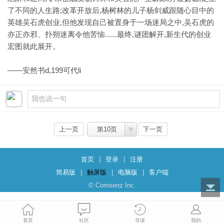
了不同的人生路;改革开放后,杨树林的儿子杨剑威跟随心目中的
英雄吴石虎创业,但他发现自己被置身于一场迷局之中,吴石虎的
亦正亦邪、扑朔迷离令他苦恼......最终,谜团解开,新生代的创业
宏图就此展开。
——安然书d,199可代li
上一页
第10页
下一页
首页
|
登录
|
注册
简易版
|
触屏版
|
电脑版
|
客户端
© Comsenz Inc.
首页
社区
导读
我的