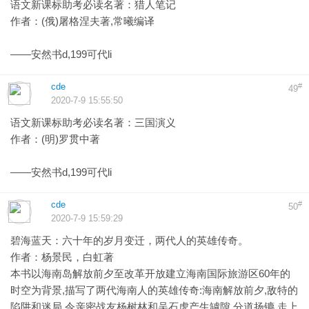
语文新课标助考必读名著：猎人笔记
作者：(俄)屠格涅夫著,常曦编译
——安然书d,199可代li
cde
#
49
2020-7-9 15:55:50
语文新课标助考必读名著：三国演义
作者：(明)罗贯中著
——安然书d,199可代li
cde
#
50
2020-7-9 15:59:29
碧海蓝天：六十年的岁月变迁，两代人的英雄传奇。
作者：杨景民，白虹著
本书以海南岛解放前夕至改革开放建立海南国际旅游区60年的
时空为背景,描写了两代海南人的英雄传奇:海南解放前夕,敌特的
陷阱和迷局,令亲密战友杨树林和吴石虎产生罅隙,分道扬镳,走上