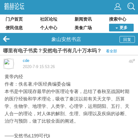
门户首页
社区论坛
新闻资讯
搜索中心
便民信息
个人中心
美食广场
更多
象山安然书店
回复
哪里有电子书卖？安然电子书有几十万本吗？
看全部
cde
#
46
2020-7-9 15:53:26
黄帝内经
作者：佚名著,中医经典编委会编
本书是中国现存最早的中医理论专著，总结了春秋至战国时期
的医疗经验和学术理论，吸收了秦汉以前有关天文学、历算
学、生物学、地理学、人类学、心理学，运用阴阳、五行、天
人合一的理论，对人体的解剖、生理、病理以及疾病的诊断、
治疗与预防，做了比较全面的阐述。
——安然书d,199可代li