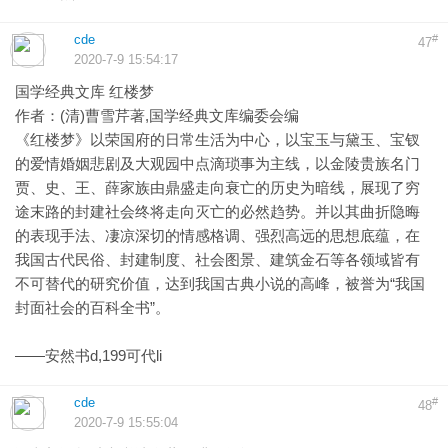
cde
#
47
2020-7-9 15:54:17
国学经典文库 红楼梦
作者：(清)曹雪芹著,国学经典文库编委会编
《红楼梦》以荣国府的日常生活为中心，以宝玉与黛玉、宝钗
的爱情婚姻悲剧及大观园中点滴琐事为主线，以金陵贵族名门
贾、史、王、薛家族由鼎盛走向衰亡的历史为暗线，展现了穷
途末路的封建社会终将走向灭亡的必然趋势。并以其曲折隐晦
的表现手法、凄凉深切的情感格调、强烈高远的思想底蕴，在
我国古代民俗、封建制度、社会图景、建筑金石等各领域皆有
不可替代的研究价值，达到我国古典小说的高峰，被誉为“我国
封面社会的百科全书”。
——安然书d,199可代li
cde
#
48
2020-7-9 15:55:04