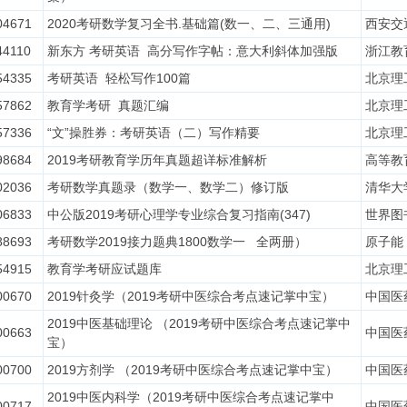
04671
2020考研数学复习全书.基础篇(数一、二、三通用)
西安交
44110
新东方 考研英语 高分写作字帖：意大利斜体加强版
浙江教
54335
考研英语 轻松写作100篇
北京理
57862
教育学考研 真题汇编
北京理
57336
“文”操胜券：考研英语（二）写作精要
北京理
98684
2019考研教育学历年真题超详标准解析
高等教
02036
考研数学真题录（数学一、数学二）修订版
清华大
06833
中公版2019考研心理学专业综合复习指南(347)
世界图
88693
考研数学2019接力题典1800数学一 全两册）
原子能
54915
教育学考研应试题库
北京理
00670
2019针灸学（2019考研中医综合考点速记掌中宝）
中国医
2019中医基础理论 （2019考研中医综合考点速记掌中
00663
中国医
宝）
00700
2019方剂学 （2019考研中医综合考点速记掌中宝）
中国医
2019中医内科学（2019考研中医综合考点速记掌中
00717
中国医