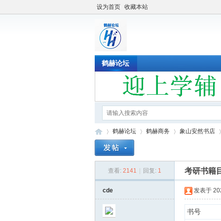
设为首页
收藏本站
鹤赫论坛
鹤赫论坛
鹤赫商务
象山安然书店
考研书籍目
查看:
2141
|
回复:
1
鹤
»
›
›
›
cde
发表于 2020
书号