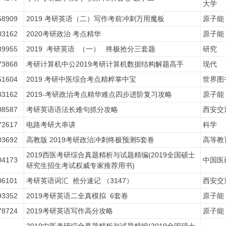
大学
68909
2019 考研英语（二）写作考前冲刺万用魔板
原子能
83162
2020考研政治 考点精华
原子能
89955
2019 考研英语 （一） 终极抢分三套题
研究
73868
考研计算机中公2019考研计算机数据结构解题高手
现代
51604
2019 考研中医综合考点精粹掌中宝
世界图
83162
2019-考研政治考点精华难点四步进阶复习攻略
原子能
08587
考研英语语法长难句抓分攻略
西安交
72617
电路考研大串讲
科学
03692
高教版 2019考研政治冲刺终极预测5套卷
高等教
2019西医考研综合真题精析与试题精编(2019全国硕士
04173
中国医
研究生招生考试权威专家推荐用书)
06101
考研英语词汇 抢分速记 （3147）
西安交
93352
2019考研英语二全真模拟 6套卷
原子能
78724
2019考研英语写作高分攻略
原子能