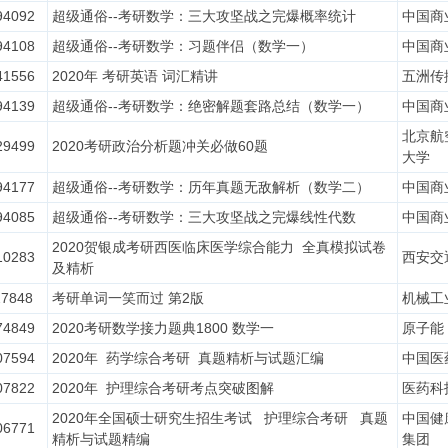
94092
超级通俗--考研数学：三大攻坚战之完爆概率统计
中国商
94108
超级通俗--考研数学：习题伴侣（数学一）
中国商
41556
2020年 考研英语 词汇精讲
五洲传
94139
超级通俗--考研数学：绝密解题套路总结（数学一）
中国商
北京航
29499
2020考研政治分析题冲关必做60题
大学
94177
超级通俗--考研数学：历年真题无敌解析（数学二）
中国商
94085
超级通俗--考研数学：三大攻坚战之完爆线性代数
中国商
2020贺银成考研西医临床医学综合能力 全真模拟试卷
10283
西安交
及精析
27848
考研单词一笑而过 第2版
机械工
74849
2020考研数学接力题典1800 数学一
原子能
07594
2020年 药学综合考研 真题精析与试题汇编
中国医
07822
2020年 护理综合考研考点突破图解
医药科
2020年全国硕士研究生招生考试 护理综合考研 真题
中国健
06771
精析与试题精编
集团