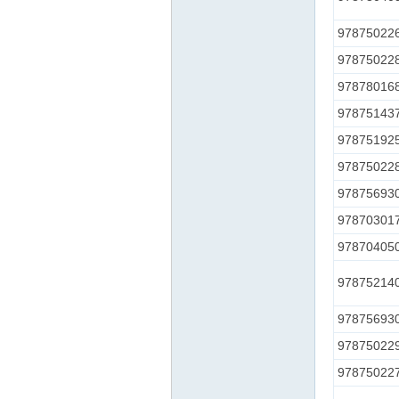
97875022
97875022
97878016
97875143
97875192
97875022
97875693
97870301
97870405
97875214
97875693
97875022
97875022