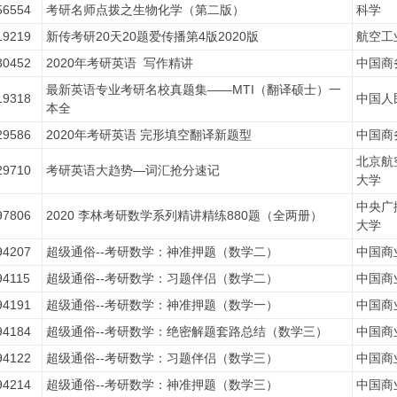
56554
考研名师点拨之生物化学（第二版）
科学
19219
新传考研20天20题爱传播第4版2020版
航空工
30452
2020年考研英语 写作精讲
中国商
最新英语专业考研名校真题集——MTI（翻译硕士）一
19318
中国人
本全
29586
2020年考研英语 完形填空翻译新题型
中国商
北京航
29710
考研英语大趋势—词汇抢分速记
大学
中央广
97806
2020 李林考研数学系列精讲精练880题（全两册）
大学
94207
超级通俗--考研数学：神准押题（数学二）
中国商
94115
超级通俗--考研数学：习题伴侣（数学二）
中国商
94191
超级通俗--考研数学：神准押题（数学一）
中国商
94184
超级通俗--考研数学：绝密解题套路总结（数学三）
中国商
94122
超级通俗--考研数学：习题伴侣（数学三）
中国商
94214
超级通俗--考研数学：神准押题（数学三）
中国商