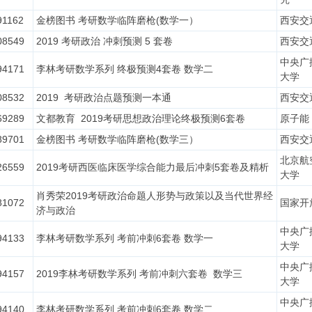
91162
金榜图书 考研数学临阵磨枪(数学一）
西安交
08549
2019 考研政治 冲刺预测 5 套卷
西安交
中央广
94171
李林考研数学系列 终极预测4套卷 数学二
大学
08532
2019 考研政治点题预测一本通
西安交
69289
文都教育 2019考研思想政治理论终极预测6套卷
原子能
89701
金榜图书 考研数学临阵磨枪(数学三）
西安交
北京航
26559
2019考研西医临床医学综合能力最后冲刺5套卷及精析
大学
肖秀荣2019考研政治命题人形势与政策以及当代世界经
81072
国家开
济与政治
中央广
94133
李林考研数学系列 考前冲刺6套卷 数学一
大学
中央广
94157
2019李林考研数学系列 考前冲刺六套卷 数学三
大学
中央广
94140
李林考研数学系列 考前冲刺6套卷 数学二