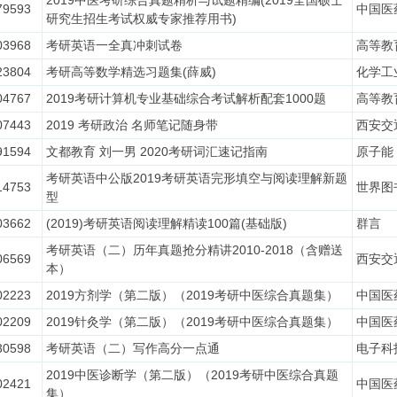
2019中医考研综合真题精析与试题精编(2019全国硕士
79593
中国医
研究生招生考试权威专家推荐用书)
03968
考研英语一全真冲刺试卷
高等教
23804
考研高等数学精选习题集(薛威)
化学工
04767
2019考研计算机专业基础综合考试解析配套1000题
高等教
07443
2019 考研政治 名师笔记随身带
西安交
91594
文都教育 刘一男 2020考研词汇速记指南
原子能
考研英语中公版2019考研英语完形填空与阅读理解新题
14753
世界图
型
03662
(2019)考研英语阅读理解精读100篇(基础版)
群言
考研英语（二）历年真题抢分精讲2010-2018（含赠送
06569
西安交
本）
02223
2019方剂学（第二版）（2019考研中医综合真题集）
中国医
02209
2019针灸学（第二版）（2019考研中医综合真题集）
中国医
30598
考研英语（二）写作高分一点通
电子科
2019中医诊断学（第二版）（2019考研中医综合真题
02421
中国医
集）