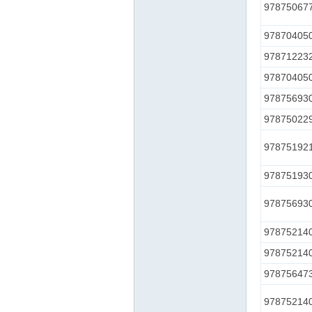
97875067
97870405
97871223
97870405
97875693
97875022
97875192
97875193
97875693
97875214
97875214
97875647
97875214