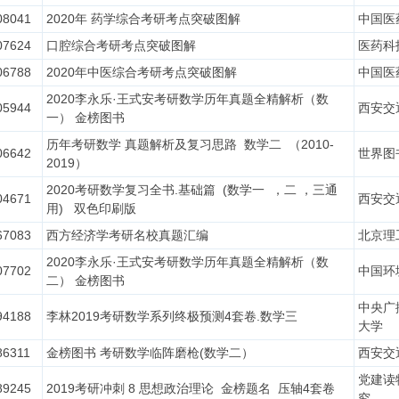
08041
2020年 药学综合考研考点突破图解
中国医
07624
口腔综合考研考点突破图解
医药科
06788
2020年中医综合考研考点突破图解
中国医
2020李永乐·王式安考研数学历年真题全精解析（数
05944
西安交
一） 金榜图书
历年考研数学 真题解析及复习思路 数学二 （2010-
06642
世界图
2019）
2020考研数学复习全书.基础篇 (数学一 ，二 ，三通
04671
西安交
用) 双色印刷版
67083
西方经济学考研名校真题汇编
北京理
2020李永乐·王式安考研数学历年真题全精解析（数
07702
中国环
二） 金榜图书
中央广
94188
李林2019考研数学系列终极预测4套卷.数学三
大学
86311
金榜图书 考研数学临阵磨枪(数学二）
西安交
党建读
89245
2019考研冲刺 8 思想政治理论 金榜题名 压轴4套卷
究