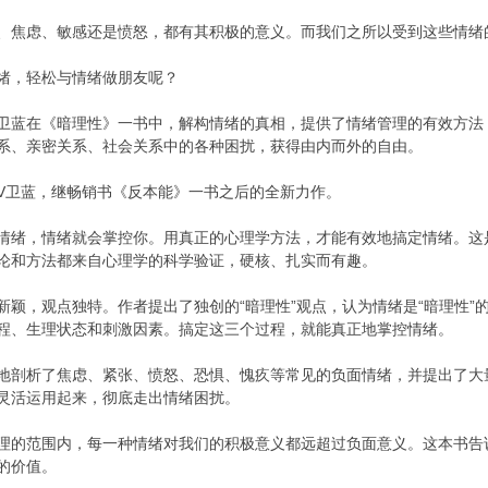
、焦虑、敏感还是愤怒，都有其积极的意义。而我们之所以受到这些情绪
绪，轻松与情绪做朋友呢？
卫蓝在《暗理性》一书中，解构情绪的真相，提供了情绪管理的有效方法
系、亲密关系、社会关系中的各种困扰，获得由内而外的自由。
V卫蓝，继畅销书《反本能》一书之后的全新力作。
情绪，情绪就会掌控你。用真正的心理学方法，才能有效地搞定情绪。这
论和方法都来自心理学的科学验证，硬核、扎实而有趣。
新颖，观点独特。作者提出了独创的“暗理性”观点，认为情绪是“暗理性”
程、生理状态和刺激因素。搞定这三个过程，就能真正地掌控情绪。
地剖析了焦虑、紧张、愤怒、恐惧、愧疚等常见的负面情绪，并提出了大
灵活运用起来，彻底走出情绪困扰。
理的范围内，每一种情绪对我们的积极意义都远超过负面意义。这本书告
的价值。