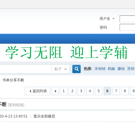
用户名
密码
热搜:
米销销
鹤赫
赚钱
营销
帖子
搜
书单分享不断
返回列表
1
2
3
4
5
6
7
8
9
索
不断
[复制链接]
-4-13 13:40:51
|
显示全部楼层