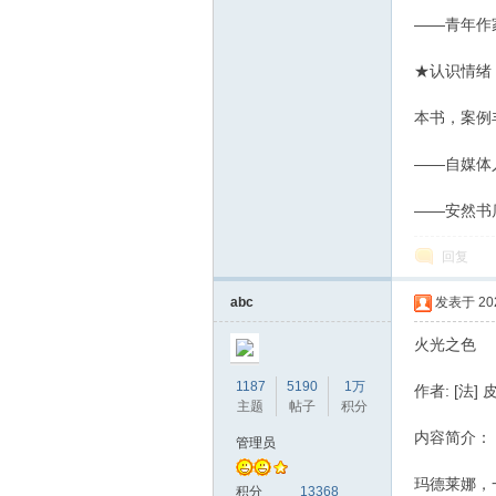
——青年作
★认识情绪
本书，案例
——自媒体人
——安然书
回复
abc
发表于 2020
火光之色
1187
5190
1万
作者: [法]
主题
帖子
积分
内容简介：
管理员
玛德莱娜，
积分
13368