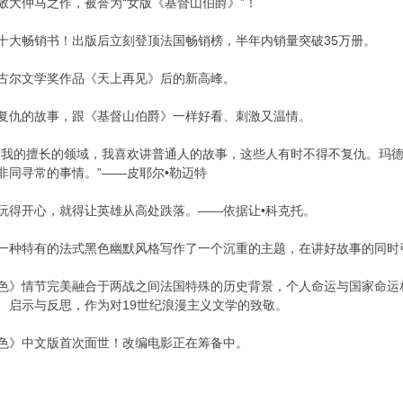
敬大仲马之作，被誉为“女版《基督山伯爵》”！
十大畅销书！出版后立刻登顶法国畅销榜，半年内销量突破35万册。
古尔文学奖作品《天上再见》后的新高峰。
复仇的故事，跟《基督山伯爵》一样好看、刺激又温情。
是我的擅长的领域，我喜欢讲普通人的故事，这些人有时不得不复仇。玛
非同寻常的事情。”——皮耶尔•勒迈特
玩得开心，就得让英雄从高处跌落。——依据让•科克托。
一种特有的法式黑色幽默风格写作了一个沉重的主题，在讲好故事的同时
色》情节完美融合于两战之间法国特殊的历史背景，个人命运与国家命运
、启示与反思，作为对19世纪浪漫主义文学的致敬。
色》中文版首次面世！改编电影正在筹备中。