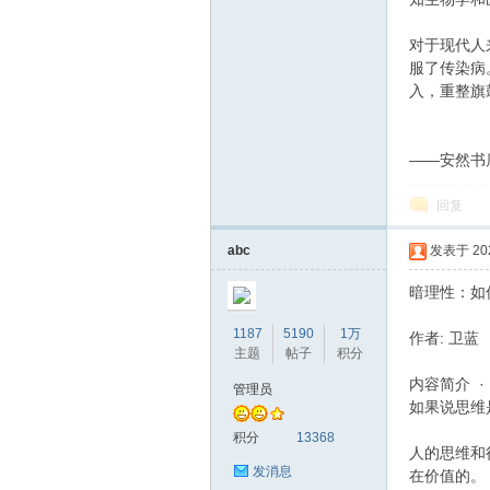
对于现代人
服了传染病
入，重整旗
——安然书
回复
abc
发表于 2020
暗理性：如
1187
5190
1万
作者: 卫蓝
主题
帖子
积分
内容简介 · · ·
管理员
如果说思维
积分
13368
人的思维和
发消息
在价值的。