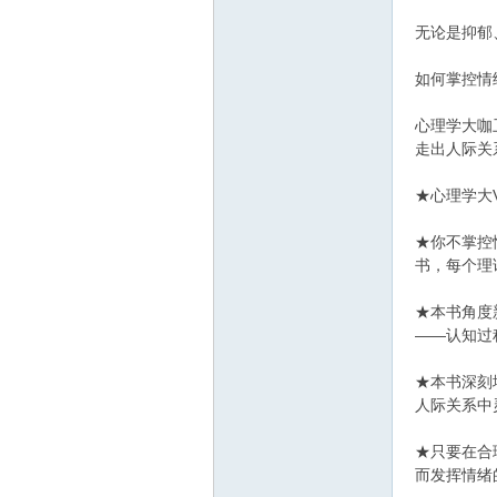
无论是抑郁
如何掌控情
心理学大咖
走出人际关
★心理学大
★你不掌控
书，每个理
★本书角度
——认知过
★本书深刻
人际关系中
★只要在合
而发挥情绪