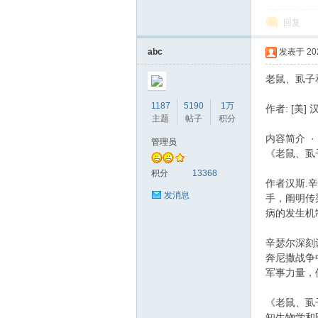
回复
坛
abc
发表于 2020
老鼠、虱子
1187
5190
1万
作者: [美]
主题
帖子
积分
内容简介 · · ·
管理员
《老鼠、虱
积分
13368
作者汉斯.
发消息
手，阐明传
病的发生机
辛瑟尔深刻
奔尼撒战争
军事力量，
《老鼠、虱
知生物学和