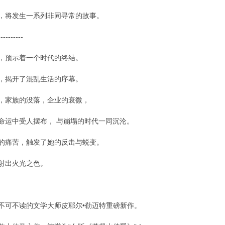
，将发生一系列非同寻常的故事。
----------
，预示着一个时代的终结。
，揭开了混乱生活的序幕。
，家族的没落，企业的衰微，
命运中受人摆布， 与崩塌的时代一同沉沦。
的痛苦，触发了她的反击与蜕变。
射出火光之色。
不可不读的文学大师皮耶尔•勒迈特重磅新作。