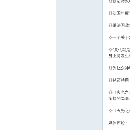
◎勒迈特致
◎法国年度
◎继法国龚
◎一个关于
◎“复仇就
身上将发生
◎为让众神
◎勒迈特用
◎《火光之
衔接的隐喻
◎《火光之
媒体评论：