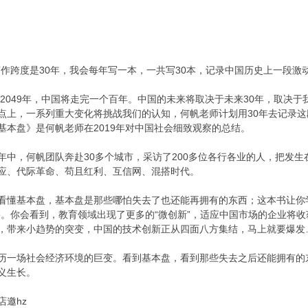
写作跨度是30年，我会每年写一本，一共写30本，记录中国历史上一段激
年到2049年，中国将走完一个百年。中国的未来将取决于未来30年，取决
点上，一系列重大变化将挑战我们的认知，何帆老师计划用30年去记录
基本盘》是何帆老师在2019年对中国社会细致观察的总结。
年中，何帆团队奔赴30多个城市，采访了200多位各行各业的人，把发
应、代际革命、苟且红利、互信网、混搭时代。
看懂基本盘，基本盘是那些哪怕失去了也还能再拥有的东西；这本书让你
籍。你会看到，教育领域出现了更多的“微创新”，适应中国市场的企业将收
，带来小趋势的突变，中国的技术创新正从四面八方集结，马上就要爆发
历一场社会经济环境的巨变。看到基本盘，看到那些失去之后还能拥有的
义生长。
店邀hz