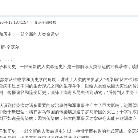
-4-13 13:41:57
|
显示全部楼层
和历史：一部全新的人类命运史
 汉斯·辛瑟尔
 · · ·
子和历史 : 一部全新的人类命运史》是一部解读人类命运的经典著作，
辛瑟尔从生物学和历史学的角度，讲述了人类的主要敌人“传染病”从古代到
染病不过是不同的生命形式之间的生存斗争。以给人类造成巨大灾难的传
制、传播途径和流变历史，演绎了病毒从昆虫传到动物，*后传到人类身
认识到传染病对诸多重要的政治事件和军事事件产生了巨大影响，进而塑
中败于斯巴达；横扫罗马帝国的传染病加速了罗马帝国的灭亡；十字军东
倒不如说是传染病；因为传染病，伟大的军事天才拿破仑未能在欧洲建立
子和历史 : 一部全新的人类命运史》以一种博学而有趣的方式写成。辛
医学知识，读者在阅读中可以体会其学识和智慧。