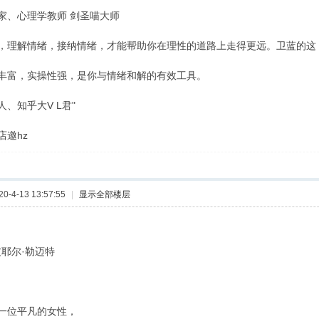
家、心理学教师 剑圣喵大师
，理解情绪，接纳情绪，才能帮助你在理性的道路上走得更远。卫蓝的这
丰富，实操性强，是你与情绪和解的有效工具。
、知乎大V L君"
店邀hz
-4-13 13:57:55
|
显示全部楼层
 皮耶尔·勒迈特
一位平凡的女性，