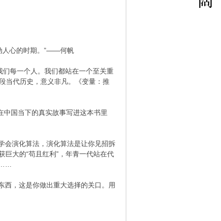
动人心的时期。”——何帆
于我们每一个人。我们都站在一个至关重
这段当代历史，意义非凡。《变量：推
生在中国当下的真实故事写进这本书里
学会演化算法，演化算法是让你见招拆
获巨大的“苟且红利”，年青一代站在代
……
东西，这是你做出重大选择的关口。用