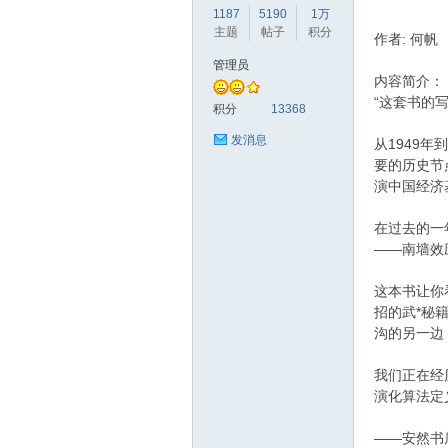
1187
5190
1万
主题
帖子
积分
作者: 何帆
管理员
内容简介：
“这套书的
赫
积分
13368
发消息
从1949
要的历史节
演中国经济
在过去的一
——南墙效
这本书让你
论
招的武*秘
沟的另一边
我们正在经
演化算法定
——安然书