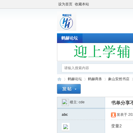
设为首页
收藏本站
鹤赫论坛
鹤赫论坛
鹤赫商务
象山安然书店
楼主:
cde
书单分享
鹤
»
›
›
›
abc
发表于 2020
变量2