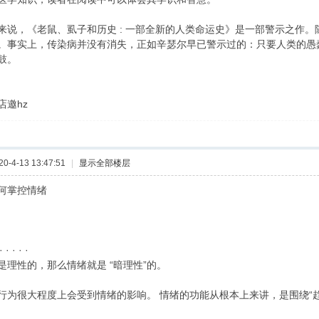
来说，《老鼠、虱子和历史 : 一部全新的人类命运史》是一部警示之作
。事实上，传染病并没有消失，正如辛瑟尔早已警示过的：只要人类的愚
鼓。
店邀hz
-4-13 13:47:51
|
显示全部楼层
何掌控情绪
 · · ·
是理性的，那么情绪就是 “暗理性”的。
行为很大程度上会受到情绪的影响。 情绪的功能从根本上来讲，是围绕“