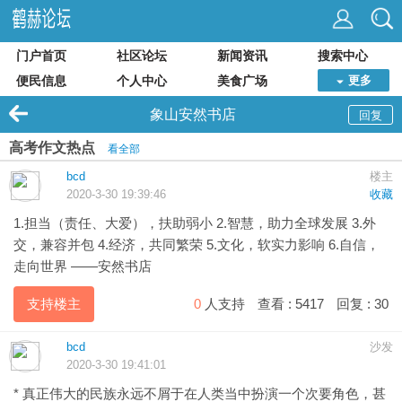
门户首页
社区论坛
新闻资讯
搜索中心
便民信息
个人中心
美食广场
更多
象山安然书店
回复
高考作文热点
看全部
bcd
楼主
2020-3-30 19:39:46
收藏
1.担当（责任、大爱），扶助弱小 2.智慧，助力全球发展 3.外
交，兼容并包 4.经济，共同繁荣 5.文化，软实力影响 6.自信，
走向世界 ——安然书店
支持楼主
0
人支持
查看 :
5417
回复 :
30
bcd
沙发
2020-3-30 19:41:01
* 真正伟大的民族永远不屑于在人类当中扮演一个次要角色，甚