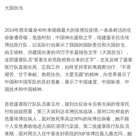
大国担当
2014年西非爆发40年来规模最大的埃博拉疫情,一条条鲜活的生
命惨遭吞噬，危急时刻，中国伸出援助之手，组建援非抗击埃
博拉医疗队，以实际行动展示了我国的国际责任和大国担当。
由王锦秋、洪建国合著的39万字长篇报告文学《大国担当》，
这部援塞队员“冒着生命危险抢救出来的文字”，忠实反映了援塞
医疗队直面生死、忘我工作，始终坚持零距离观察治疗、“不畏
艰苦、甘于奉献、救死扶伤、大爱无疆”的精神，向世界展示了
中国和中国军队的良好形象，展示了中国速度、中国标准、中
国技术和中国精神。
首批援塞医疗队队员秦玉玲，接到出征命令后将生病的母亲托
付给姐姐照看，第三天就到达非洲抗埃战场，面对口吐鲜血的
危重埃博拉病人，面对致死率高达90%的埃博拉病毒，她不顾
个人安危勇敢地进入病区清理污染源。第二批援塞医疗队队员
黄顺，面对两次入住中塞友好医院的9岁埃博拉孤儿雅尤玛，她