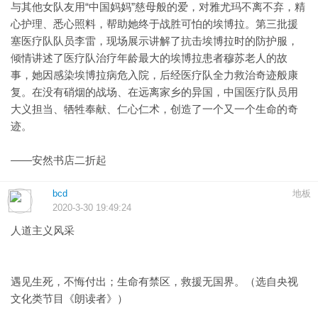
与其他女队友用“中国妈妈”慈母般的爱，对雅尤玛不离不弃，精
心护理、悉心照料，帮助她终于战胜可怕的埃博拉。第三批援
塞医疗队队员李雷，现场展示讲解了抗击埃博拉时的防护服，
倾情讲述了医疗队治疗年龄最大的埃博拉患者穆苏老人的故
事，她因感染埃博拉病危入院，后经医疗队全力救治奇迹般康
复。在没有硝烟的战场、在远离家乡的异国，中国医疗队员用
大义担当、牺牲奉献、仁心仁术，创造了一个又一个生命的奇
迹。
——安然书店二折起
bcd
地板
2020-3-30 19:49:24
人道主义风采
遇见生死，不悔付出；生命有禁区，救援无国界。（选自央视
文化类节目《朗读者》）