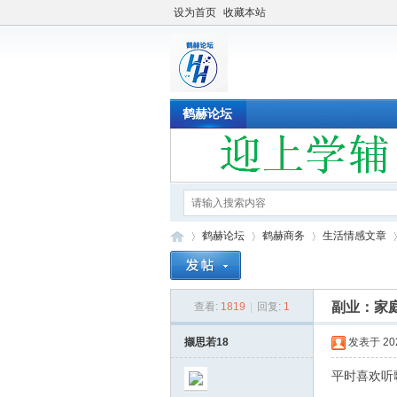
设为首页
收藏本站
鹤赫论坛
鹤赫论坛
鹤赫商务
生活情感文章
副业：家
查看:
1819
|
回复:
1
鹤
»
›
›
›
撷思若18
发表于 2020
平时喜欢听