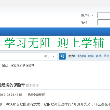
用户名
密码
热搜:
米销销
鹤赫
赚钱
营销
帖子
搜
副业：家庭经济的保险带
索
庭经济的保险带
[复制链接]
-3-28 15:47:58
|
显示全部楼层
歌，冷漠那首歌曲蛮有意思，它的歌词是这样的:“月月月光光，什么都在涨，只