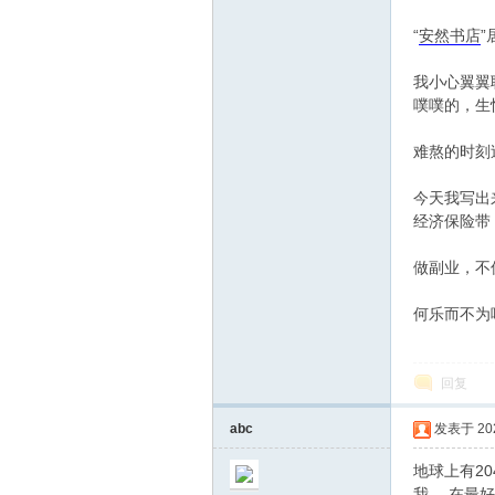
“
安然书店
坛
我小心翼翼
噗噗的，生
难熬的时刻
今天我写出
经济保险带
做副业，不
何乐而不为
回复
abc
发表于 2020
地球上有20
我， 在最