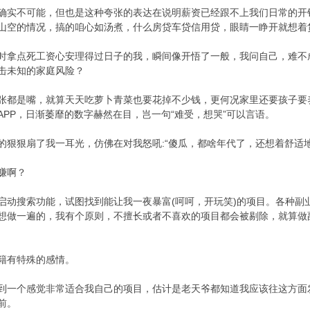
确实不可能，但也是这种夸张的表达在说明薪资已经跟不上我们日常的开
山空的情况，搞的咱心如汤煮，什么房贷车贷信用贷，眼睛一睁开就想着
时拿点死工资心安理得过日子的我，瞬间像开悟了一般，我问自己，难不
击未知的家庭风险？
张都是嘴，就算天天吃萝卜青菜也要花掉不少钱，更何况家里还要孩子要
APP，日渐萎靡的数字赫然在目，岂一句“难受，想哭”可以言语。
的狠狠扇了我一耳光，仿佛在对我怒吼:“傻瓜，都啥年代了，还想着舒适
赚啊？
启动搜索功能，试图找到能让我一夜暴富(呵呵，开玩笑)的项目。各种副
想做一遍的，我有个原则，不擅长或者不喜欢的项目都会被剔除，就算做
籍有特殊的感情。
到一个感觉非常适合我自己的项目，估计是老天爷都知道我应该往这方面
前。