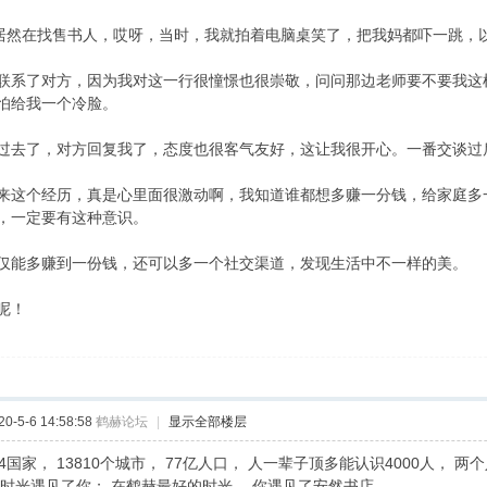
”居然在找售书人，哎呀，当时，我就拍着电脑桌笑了，把我妈都吓一跳，
联系了对方，因为我对这一行很憧憬也很崇敬，问问那边老师要不要我这
怕给我一个冷脸。
过去了，对方回复我了，态度也很客气友好，这让我很开心。一番交谈过
来这个经历，真是心里面很激动啊，我知道谁都想多赚一分钱，给家庭多
，一定要有这种意识。
仅能多赚到一份钱，还可以多一个社交渠道，发现生活中不一样的美。
呢！
-5-6 14:58:58
鹤赫论坛
|
显示全部楼层
4国家， 13810个城市， 77亿人口， 人一辈子顶多能认识4000人， 两个
好时光遇见了你； 在鹤赫最好的时光， 你遇见了安然书店……