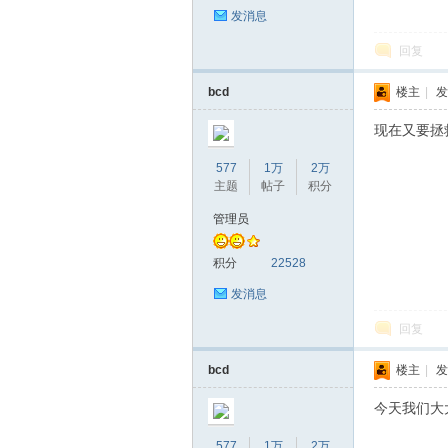
发消息
回复
bcd
楼主
|
发
现在又要拯
577
1万
2万
主题
帖子
积分
管理员
积分
22528
发消息
回复
bcd
楼主
|
发
今天我们大
577
1万
2万