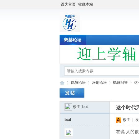
设为首页
收藏本站
鹤赫论坛
鹤赫论坛
营销论坛
鹤赫问答
这
楼主:
bcd
这个时代
鹤
»
›
›
›
bcd
楼主
|
发
在说 人的