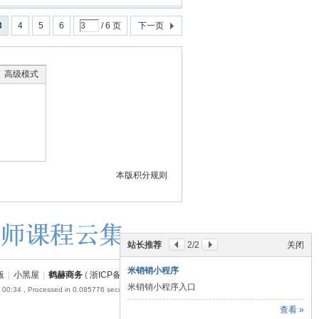
3
4
5
6
/ 6 页
下一页
高级模式
本版积分规则
站长推荐
2
/2
关闭
米销销小程序
版
|
小黑屋
|
鹤赫商务
(
浙ICP备18054110号-1
)
米销销小程序入口
 00:34
, Processed in 0.085776 second(s), 17 queries .
查看 »