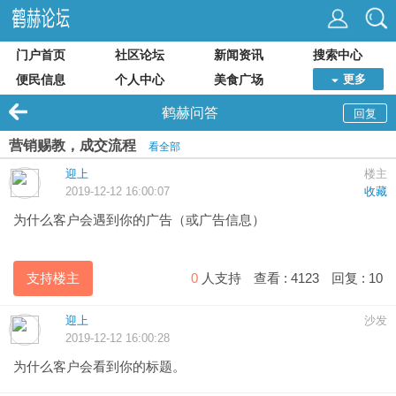
门户首页
社区论坛
新闻资讯
搜索中心
便民信息
个人中心
美食广场
更多
鹤赫问答
回复
营销赐教，成交流程
看全部
迎上
楼主
2019-12-12 16:00:07
收藏
为什么客户会遇到你的广告（或广告信息）
支持楼主
0
人支持
查看 :
4123
回复 :
10
迎上
沙发
2019-12-12 16:00:28
为什么客户会看到你的标题。