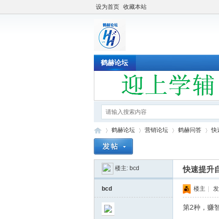
设为首页
收藏本站
鹤赫论坛
鹤赫论坛
营销论坛
鹤赫问答
快
楼主:
bcd
快速提升
鹤
»
›
›
›
bcd
楼主
|
发
第2种，赚