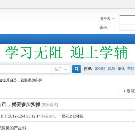
用户名
密码
热搜:
米销销
鹤赫
赚钱
营销
帖子
搜
速提升自己，就要参加实操
返回
索
自己，就要参加实操
[复制链接]
表于 2019-12-4 23:19:14
鹤赫论坛
|
显示全部楼层
智慧类的产品钱