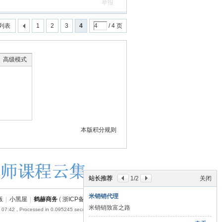
举报
列表
1
2
3
4
/ 4 页
高级模式
本版积分规则
站长推荐
1
/2
关闭
米销销代理
版
|
小黑屋
|
鹤赫商务
(
浙ICP备18054110号-1
)
米销销致富之路
 07:42
, Processed in 0.095245 second(s), 17 queries .