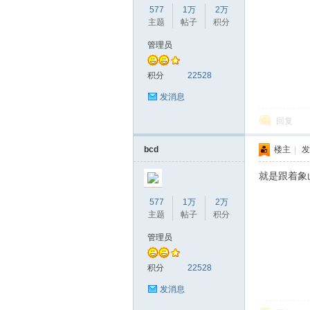
577
1万
2万
主题
帖子
积分
管理员
赫
积分
22528
发消息
回复
bcd
楼主
|
发
就是跟着象
577
1万
2万
论
主题
帖子
积分
管理员
积分
22528
发消息