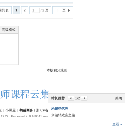
回列表
1
2
/ 2 页
下一页
高级模式
本版积分规则
站长推荐
2
/2
关闭
米销销小程序
版
|
小黑屋
|
鹤赫商务
(
浙ICP备18054110号-1
)
米销销小程序入口
 19:22
, Processed in 0.169341 second(s), 19 queries .
查看 »