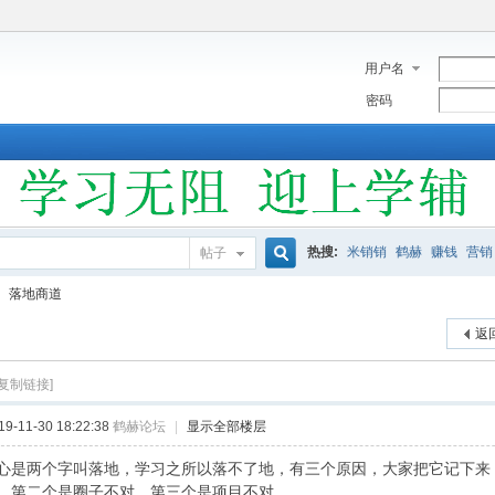
用户名
密码
热搜:
米销销
鹤赫
赚钱
营销
帖子
搜
落地商道
返
索
[复制链接]
-11-30 18:22:38
鹤赫论坛
|
显示全部楼层
心是两个字叫落地，学习之所以落不了地，有三个原因，大家把它记下来
。第二个是圈子不对，第三个是项目不对。