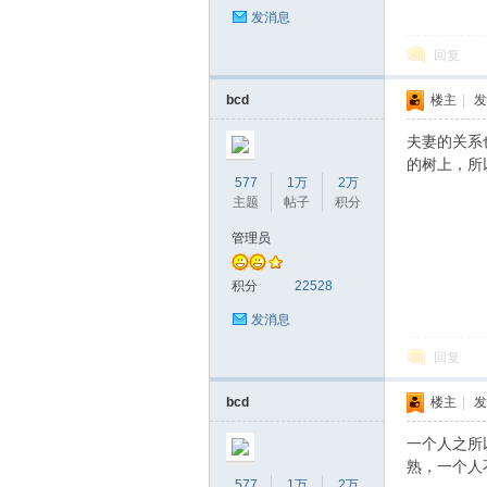
发消息
回复
bcd
楼主
|
发
夫妻的关系
的树上，所
577
1万
2万
主题
帖子
积分
管理员
积分
22528
发消息
回复
bcd
楼主
|
发
一个人之所
熟，一个人
577
1万
2万