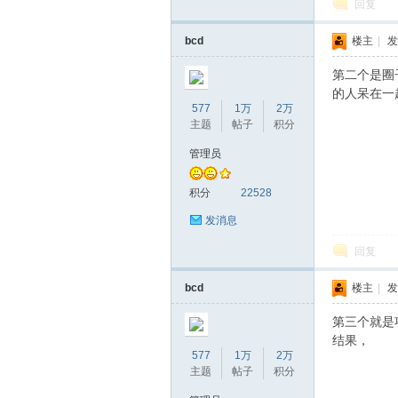
回复
bcd
楼主
|
发
坛
第二个是圈
的人呆在一
577
1万
2万
主题
帖子
积分
管理员
积分
22528
发消息
回复
bcd
楼主
|
发
第三个就是
结果，
577
1万
2万
主题
帖子
积分