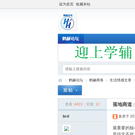
设为首页
收藏本站
鹤赫论坛
鹤赫论坛
鹤赫商务
生活情感文章
落地商道
查看:
4423
|
回复:
12
鹤
»
›
›
›
bcd
发表于 2019
最重要的核
是信念不对