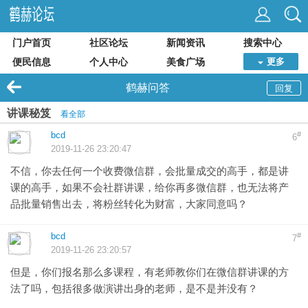
门户首页
社区论坛
新闻资讯
搜索中心
便民信息
个人中心
美食广场
更多
鹤赫问答
回复
讲课秘笈
看全部
bcd
#
6
2019-11-26 23:20:47
不信，你去任何一个收费微信群，会批量成交的高手，都是讲
课的高手，如果不会社群讲课，给你再多微信群，也无法将产
品批量销售出去，将粉丝转化为财富，大家同意吗？
bcd
#
7
2019-11-26 23:20:57
但是，你们报名那么多课程，有老师教你们在微信群讲课的方
法了吗，包括很多做演讲出身的老师，是不是并没有？