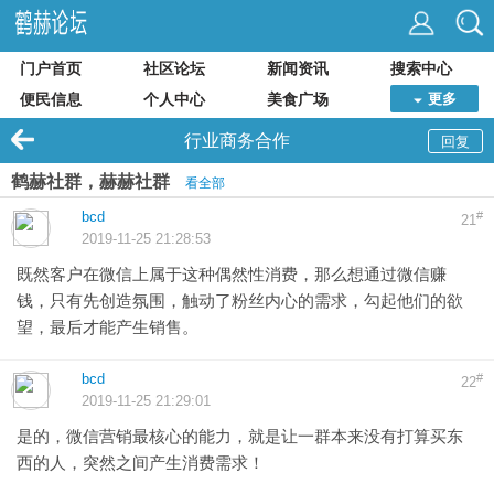
门户首页
社区论坛
新闻资讯
搜索中心
便民信息
个人中心
美食广场
更多
行业商务合作
回复
鹤赫社群，赫赫社群
看全部
bcd
#
21
2019-11-25 21:28:53
既然客户在微信上属于这种偶然性消费，那么想通过微信赚
钱，只有先创造氛围，触动了粉丝内心的需求，勾起他们的欲
望，最后才能产生销售。
bcd
#
22
2019-11-25 21:29:01
是的，微信营销最核心的能力，就是让一群本来没有打算买东
西的人，突然之间产生消费需求！