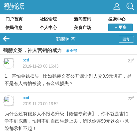
门户首页
社区论坛
新闻资讯
搜索中心
便民信息
个人中心
美食广场
更多
鹤赫问答
回复
鹤赫文案，神人营销的威力
看全部
bcd
#
21
2019-11-20 00:16:43
1、害怕金钱损失 比如鹤赫文案公开课让别人交9.9元进群，是
不是有人害怕被骗，有金钱损失？
bcd
#
22
2019-11-20 00:16:52
为什么还有很多人不报名升级【微信专家班】，你不就是害怕
学不到东西，怕用不到自己生意上去，所以你连99元这么小风
险都承担不起！