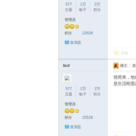
577
1万
2万
主题
帖子
积分
管理员
赫
积分
22528
发消息
回复
bcd
楼主
|
发
很简单，他
是生活刚需
577
1万
2万
论
主题
帖子
积分
管理员
积分
22528
发消息