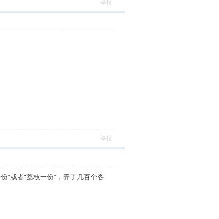
举报
举报
份”或者“荔枝一份”，弄了几百个客