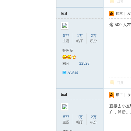
回复
bcd
楼主
|
发
坛
这 500
577
1万
2万
主题
帖子
积分
管理员
积分
22528
发消息
回复
bcd
楼主
|
发
直接去小区
户，然后…
577
1万
2万
主题
帖子
积分