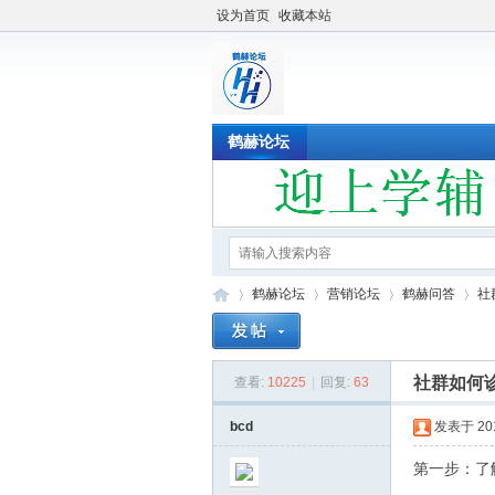
设为首页
收藏本站
鹤赫论坛
鹤赫论坛
营销论坛
鹤赫问答
社
社群如何
查看:
10225
|
回复:
63
鹤
»
›
›
›
bcd
发表于 2019
第一步：了