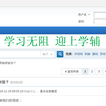
用户名
密码
热搜:
米销销
鹤赫
赚钱
营销
帖子
搜
群如何诊治？
返回列表
1
2
3
索
诊治？
[复制链接]
-11-19 09:55:19
鹤赫论坛
|
显示全部楼层
解他们的现状；