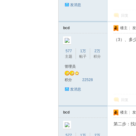
发消息
回复
bcd
楼主
|
发
（3）、多
577
1万
2万
主题
帖子
积分
管理员
积分
22528
发消息
回复
bcd
楼主
|
发
第二步：找
577
1万
2万