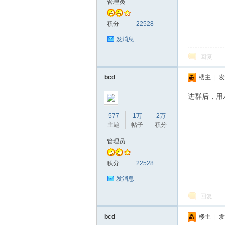
管理员
积分
22528
发消息
回复
bcd
楼主
|
发
进群后，用
577
1万
2万
主题
帖子
积分
管理员
积分
22528
发消息
回复
bcd
楼主
|
发