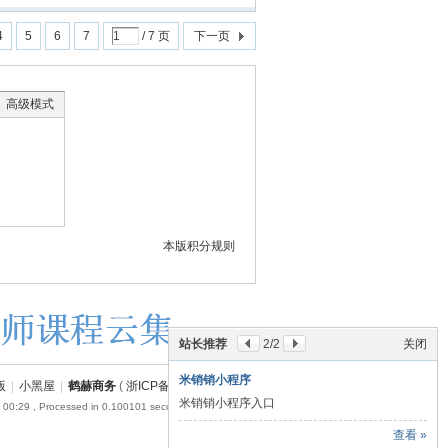
4
5
6
7
/ 7 页
下一页
高级模式
本版积分规则
站长推荐
2
/2
关闭
米销销小程序
版
|
小黑屋
|
鹤赫商务
(
浙ICP备18054110号-1
)
米销销小程序入口
 00:29
, Processed in 0.100101 second(s), 19 queries .
查看 »