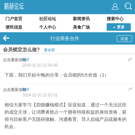
门户首页
社区论坛
新闻资讯
搜索中心
便民信息
个人中心
美食广场
更多
行业商务合作
回复
会员锁定怎么做?
看全部
bcd
#
点击重新加载
6
2019-11-15 22:56:45
下面，我们开始今晚的分享：会员锁的5大价值（1）
bcd
#
点击重新加载
7
2019-11-15 22:57:01
相信大家学习【四级赚钱模式】应该知道，通过一个无法抗拒
的成交主张，让消费者抢占一个拥有特殊权益的身份资格，获
得与目标客户无阻碍接触、沟通教育、导入后端产品或服务的
机会。