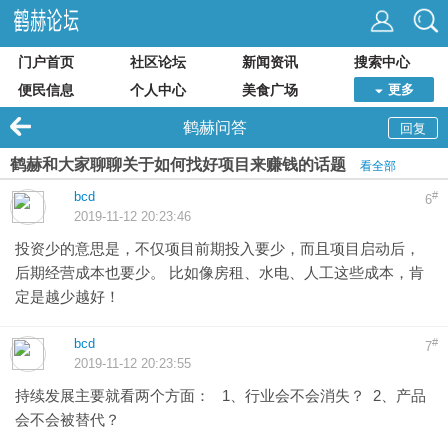
门户首页
社区论坛
新闻资讯
搜索中心
便民信息
个人中心
美食广场
更多
鹤赫问答
回复
鹤赫和大家聊聊关于如何找好项目来赚钱的话题
看全部
bcd
#
6
2019-11-12 20:23:46
投资少的意思是，不仅项目前期投入要少，而且项目启动后，
后期经营成本也要少。 比如像房租、水电、人工这些成本，肯
定是越少越好！
bcd
#
7
2019-11-12 20:23:55
持续发展主要就看两个方面： 1、行业会不会消失？ 2、产品
会不会被替代？