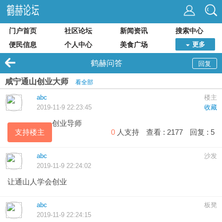
门户首页
社区论坛
新闻资讯
搜索中心
便民信息
个人中心
美食广场
更多
鹤赫问答
回复
咸宁通山创业大师
看全部
abc
楼主
2019-11-9 22:23:45
收藏
创业导师
支持楼主
0
人支持
查看 :
2177
回复 :
5
abc
沙发
2019-11-9 22:24:02
让通山人学会创业
abc
板凳
2019-11-9 22:24:15