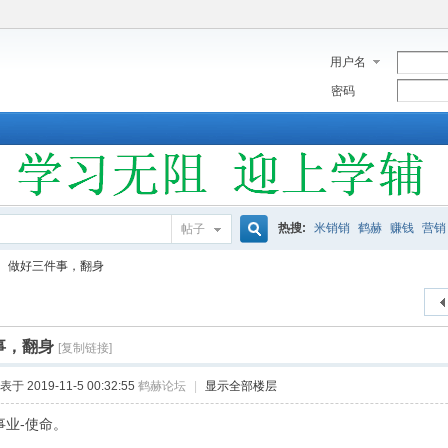
用户名
密码
热搜:
米销销
鹤赫
赚钱
营销
帖子
搜
做好三件事，翻身
索
事，翻身
[复制链接]
表于 2019-11-5 00:32:55
鹤赫论坛
|
显示全部楼层
事业-使命。