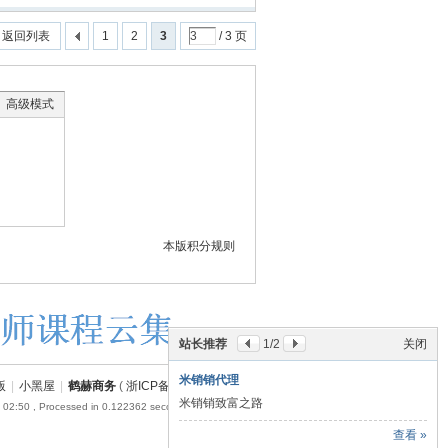
返回列表
1
2
3
/ 3 页
高级模式
本版积分规则
站长推荐
1
/2
关闭
米销销代理
版
|
小黑屋
|
鹤赫商务
(
浙ICP备18054110号-1
)
米销销致富之路
 02:50
, Processed in 0.122362 second(s), 17 queries .
查看 »