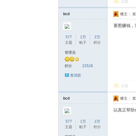
回复
bcd
楼主
|
发
坛
要图赚钱，
577
1万
2万
主题
帖子
积分
管理员
积分
22528
发消息
回复
bcd
楼主
|
发
以真正帮助
577
1万
2万
主题
帖子
积分