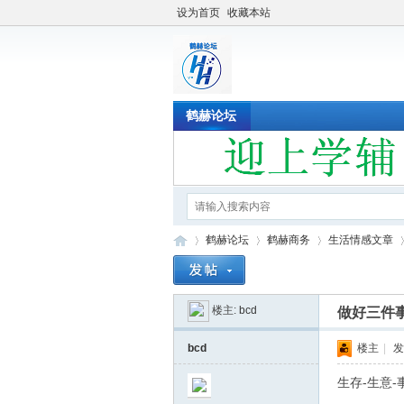
设为首页
收藏本站
鹤赫论坛
鹤赫论坛
鹤赫商务
生活情感文章
楼主:
bcd
做好三件
鹤
»
›
›
›
bcd
楼主
|
发
生存-生意-