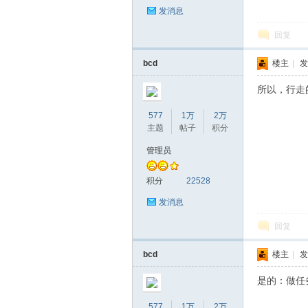
发消息
回复
bcd
楼主
|
发
所以，行走
577
1万
2万
主题
帖子
积分
管理员
积分
22528
发消息
回复
bcd
楼主
|
发
是的：做任
577
1万
2万